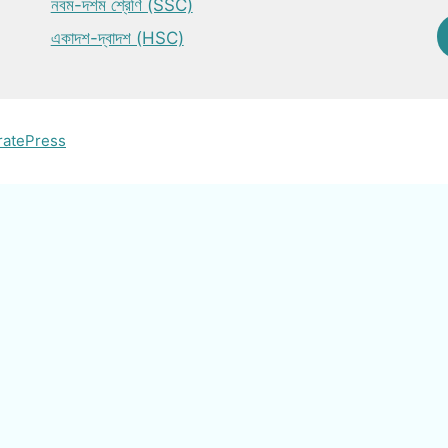
নবম-দশম শ্রেণি (SSC)
একাদশ-দ্বাদশ (HSC)
ratePress