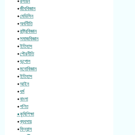
•
রসায়ন
•
জীববিজ্ঞান
•
মেডিসিন
•
অর্থনীতি
•
রাষ্ট্রবিজ্ঞান
•
সমাজবিজ্ঞান
•
ইতিহাস
•
পৌরনীতি
•
ভূগোল
•
মনোবিজ্ঞান
•
ইতিহাস
•
আইন
•
ধর্ম
•
বাংলা
•
গণিত
•কৃষিশিক্ষা
•
ব্যবসায়
•
ফিন্যান্স