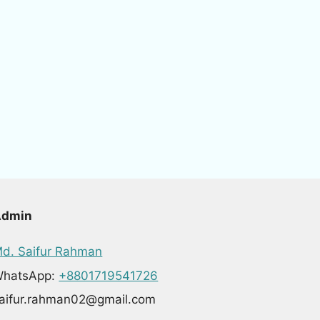
Admin
d. Saifur Rahman
hatsApp:
+8801719541726
aifur.rahman02@gmail.com