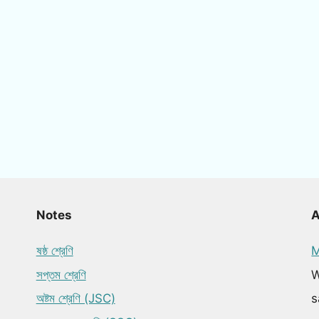
Notes
ষষ্ঠ শ্রেণি
M
সপ্তম শ্রেণি
W
অষ্টম শ্রেণি (JSC)
s