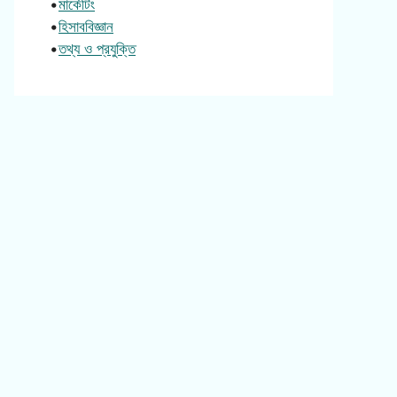
•
মার্কেটিং
•
হিসাববিজ্ঞান
•
তথ্য ও প্রযুক্তি