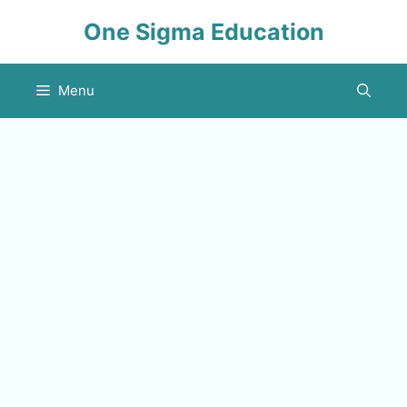
Skip
One Sigma Education
to
content
Menu