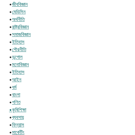
•
জীববিজ্ঞান
•
মেডিসিন
•
অর্থনীতি
•
রাষ্ট্রবিজ্ঞান
•
সমাজবিজ্ঞান
•
ইতিহাস
•
পৌরনীতি
•
ভূগোল
•
মনোবিজ্ঞান
•
ইতিহাস
•
আইন
•
ধর্ম
•
বাংলা
•
গণিত
•কৃষিশিক্ষা
•
ব্যবসায়
•
ফিন্যান্স
•
মার্কেটিং