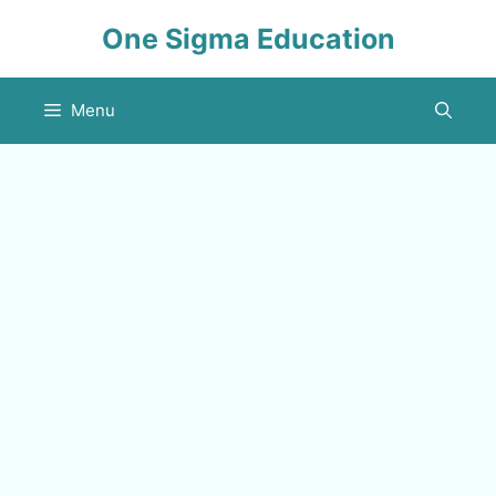
Skip
One Sigma Education
to
content
Menu