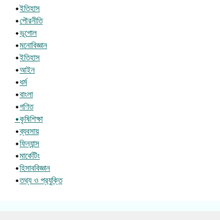
•
ইতিহাস
•
পৌরনীতি
•
ভূগোল
•
মনোবিজ্ঞান
•
ইতিহাস
•
আইন
•
ধর্ম
•
বাংলা
•
গণিত
•কৃষিশিক্ষা
•
ব্যবসায়
•
ফিন্যান্স
•
মার্কেটিং
•
হিসাববিজ্ঞান
•
তথ্য ও প্রযুক্তি