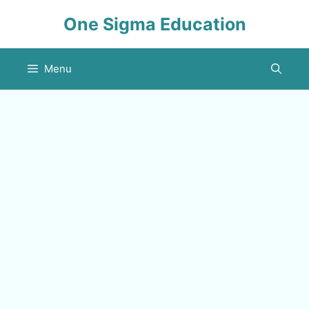
Skip
One Sigma Education
to
content
Menu