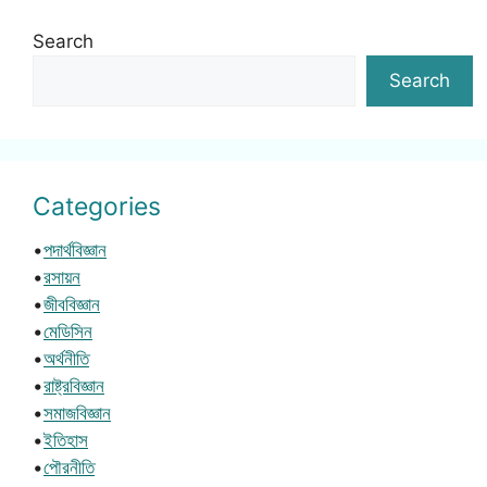
Search
Search
Categories
•
পদার্থবিজ্ঞান
•
রসায়ন
•
জীববিজ্ঞান
•
মেডিসিন
•
অর্থনীতি
•
রাষ্ট্রবিজ্ঞান
•
সমাজবিজ্ঞান
•
ইতিহাস
•
পৌরনীতি