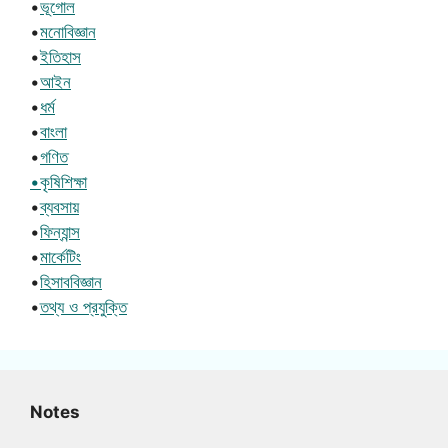
•
ভূগোল
•
মনোবিজ্ঞান
•
ইতিহাস
•
আইন
•
ধর্ম
•
বাংলা
•
গণিত
•কৃষিশিক্ষা
•
ব্যবসায়
•
ফিন্যান্স
•
মার্কেটিং
•
হিসাববিজ্ঞান
•
তথ্য ও প্রযুক্তি
Notes