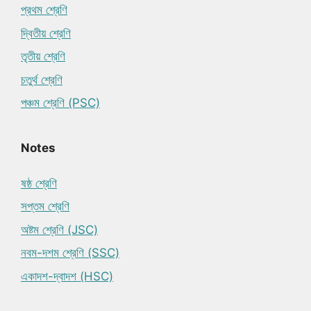
প্রথম শ্রেণি
দ্বিতীয় শ্রেণি
তৃতীয় শ্রেণি
চতুর্থ শ্রেণি
পঞ্চম শ্রেণি (PSC)
Notes
ষষ্ঠ শ্রেণি
সপ্তম শ্রেণি
অষ্টম শ্রেণি (JSC)
নবম-দশম শ্রেণি (SSC)
একাদশ-দ্বাদশ (HSC)