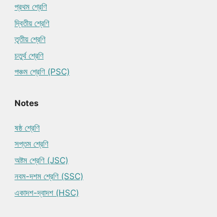
প্রথম শ্রেণি
দ্বিতীয় শ্রেণি
তৃতীয় শ্রেণি
চতুর্থ শ্রেণি
পঞ্চম শ্রেণি (PSC)
Notes
ষষ্ঠ শ্রেণি
সপ্তম শ্রেণি
অষ্টম শ্রেণি (JSC)
নবম-দশম শ্রেণি (SSC)
একাদশ-দ্বাদশ (HSC)