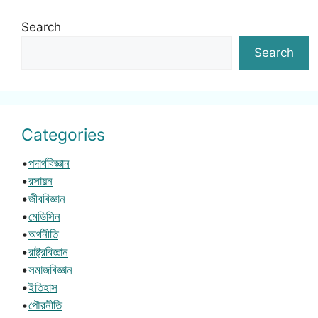
Search
Search
Categories
•
পদার্থবিজ্ঞান
•
রসায়ন
•
জীববিজ্ঞান
•
মেডিসিন
•
অর্থনীতি
•
রাষ্ট্রবিজ্ঞান
•
সমাজবিজ্ঞান
•
ইতিহাস
•
পৌরনীতি