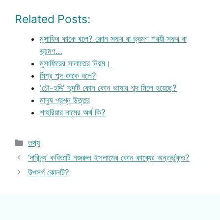
Related Posts:
মুসাফির কাকে বলে? কোন সফর বা ভ্রমণ শরয়ী সফর বা
ভ্রমণ…
মুসাফিরের সালাতের নিয়ম।
মিশ্র শব্দ কাকে বলে?
'চৌ-হদ্দি' শব্দটি কোন কোন ভাষার শব্দ মিলে হয়েছে?
মানুষ প্রশ্ন উত্তর
শাহরিয়ার নামের অর্থ কি?
Categories
তথ্য
‘দারিদ্র্য’ কবিতাটি নজরুল ইসলামের কোন কাব্যের অন্তর্ভুক্ত?
উপসর্গ কোনটি?