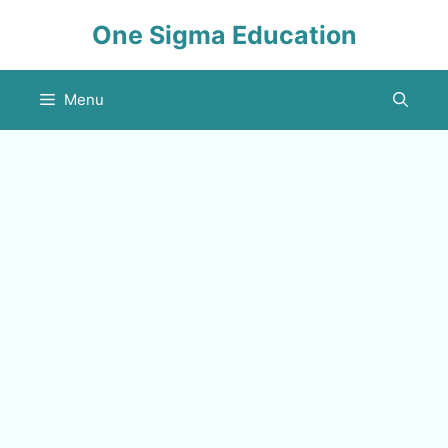
Skip
One Sigma Education
to
content
Menu