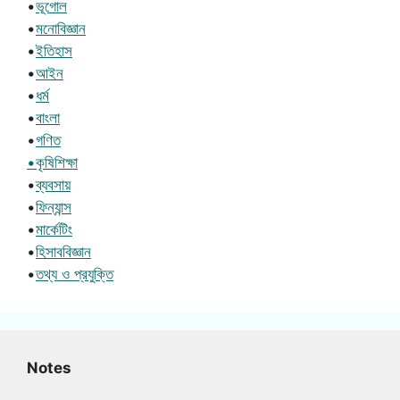
•
ভূগোল
•
মনোবিজ্ঞান
•
ইতিহাস
•
আইন
•
ধর্ম
•
বাংলা
•
গণিত
•কৃষিশিক্ষা
•
ব্যবসায়
•
ফিন্যান্স
•
মার্কেটিং
•
হিসাববিজ্ঞান
•
তথ্য ও প্রযুক্তি
Notes