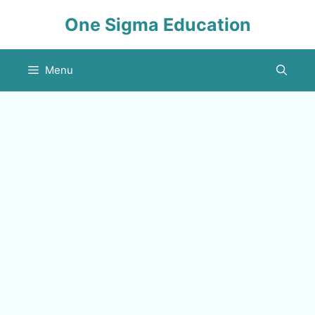
Skip
One Sigma Education
to
content
Menu