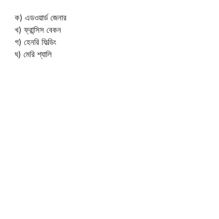
ক) এডওয়ার্ড জেনার
খ) ফ্রান্সিস বেকন
গ) হেনরি ফিল্ডিং
ঘ) মেরি শ্যালি