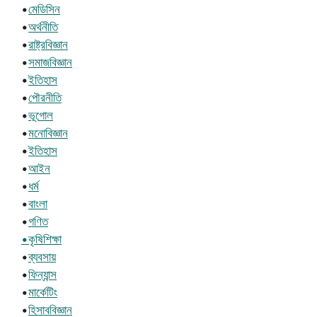
•
মেডিসিন
•
অর্থনীতি
•
রাষ্ট্রবিজ্ঞান
•
সমাজবিজ্ঞান
•
ইতিহাস
•
পৌরনীতি
•
ভূগোল
•
মনোবিজ্ঞান
•
ইতিহাস
•
আইন
•
ধর্ম
•
বাংলা
•
গণিত
•কৃষিশিক্ষা
•
ব্যবসায়
•
ফিন্যান্স
•
মার্কেটিং
•
হিসাববিজ্ঞান