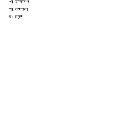
খ) মিসিসিপি
গ) আমাজন
ঘ) কঙ্গো