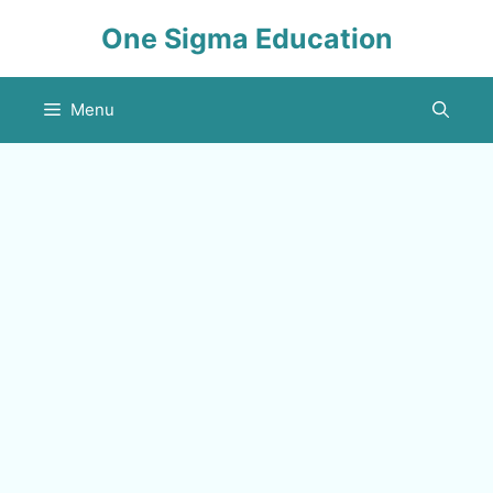
Skip
One Sigma Education
to
content
Menu