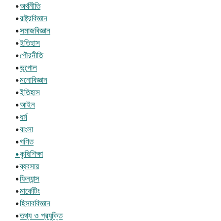
•
অর্থনীতি
•
রাষ্ট্রবিজ্ঞান
•
সমাজবিজ্ঞান
•
ইতিহাস
•
পৌরনীতি
•
ভূগোল
•
মনোবিজ্ঞান
•
ইতিহাস
•
আইন
•
ধর্ম
•
বাংলা
•
গণিত
•কৃষিশিক্ষা
•
ব্যবসায়
•
ফিন্যান্স
•
মার্কেটিং
•
হিসাববিজ্ঞান
•
তথ্য ও প্রযুক্তি