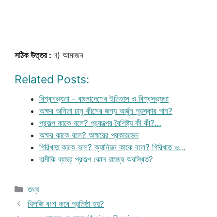
সঠিক উত্তর :
গ) আমাজন
Related Posts:
বিশ্বসভ্যতা - বাংলাদেশের ইতিহাস ও বিশ্বসভ্যতা
অক্ষর অনিতা চানু কীসের জন্য অর্জুন পুরস্কার পান?
প্রকল্প কাকে বলে? প্রকল্পের বৈশিষ্ট্য কী কী?…
অক্ষর কাকে বলে? অক্ষরের প্রকারভেদ
গিরিখাত কাকে বলে? ক্যানিয়ন কাকে বলে? গিরিখাত ও…
বাল্মীকি ব্যাঘ্র প্রকল্প কোন রাজ্যে অবস্থিত?
Categories
তথ্য
খিলজি বংশ কবে প্রতিষ্ঠা হয়?