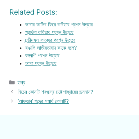
Related Posts:
আবার আসিব ফিরে কবিতার প্রশ্ন উত্তর
প্রার্থনা কবিতার প্রশ্ন উত্তর
চন্ডীমঙ্গল কাব্যের প্রশ্ন উত্তর
বাঙালি জাতীয়তাবাদ কাকে বলে?
বঙ্গবাণী প্রশ্ন উত্তর
আশা প্রশ্ন উত্তর
Categories
তথ্য
নিচের কোনটি শরৎচন্দ্র চট্টোপাধ্যায়ের ছন্মনাম?
‘আফতাব’ শব্দের সমার্থ কোনটি?