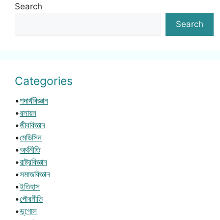
Search
Search
Categories
•
পদার্থবিজ্ঞান
•
রসায়ন
•
জীববিজ্ঞান
•
মেডিসিন
•
অর্থনীতি
•
রাষ্ট্রবিজ্ঞান
•
সমাজবিজ্ঞান
•
ইতিহাস
•
পৌরনীতি
•
ভূগোল