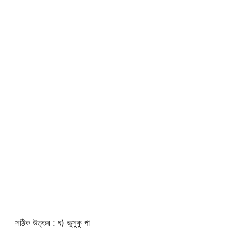
সঠিক উত্তর : ঘ) ভুসুকু পা