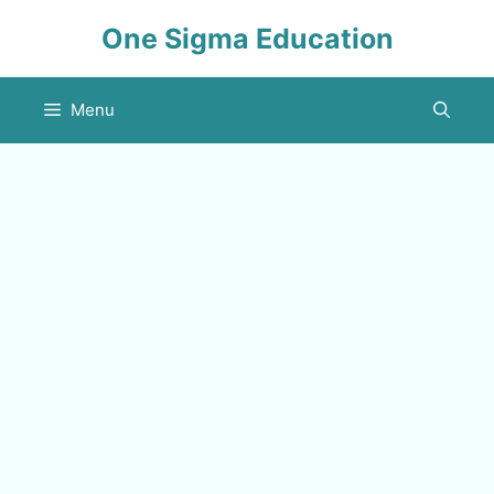
Skip
One Sigma Education
to
content
Menu