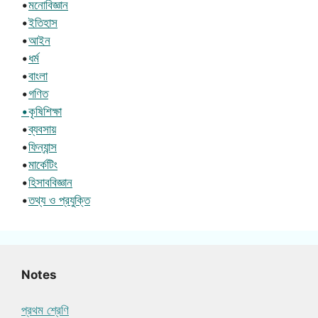
•
মনোবিজ্ঞান
•
ইতিহাস
•
আইন
•
ধর্ম
•
বাংলা
•
গণিত
•কৃষিশিক্ষা
•
ব্যবসায়
•
ফিন্যান্স
•
মার্কেটিং
•
হিসাববিজ্ঞান
•
তথ্য ও প্রযুক্তি
Notes
প্রথম শ্রেণি