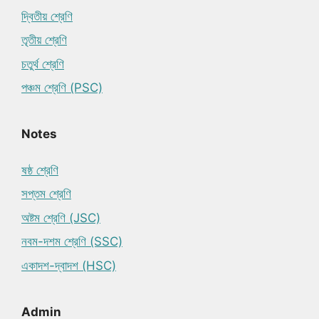
দ্বিতীয় শ্রেণি
তৃতীয় শ্রেণি
চতুর্থ শ্রেণি
পঞ্চম শ্রেণি (PSC)
Notes
ষষ্ঠ শ্রেণি
সপ্তম শ্রেণি
অষ্টম শ্রেণি (JSC)
নবম-দশম শ্রেণি (SSC)
একাদশ-দ্বাদশ (HSC)
Admin