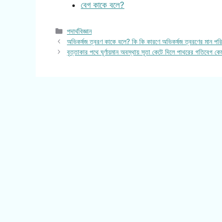
বেগ কাকে বলে?
Categories
পদার্থবিজ্ঞান
অভিকর্ষজ ত্বরণ কাকে বলে? কি কি কারণে অভিকর্ষজ ত্বরণের মান পরি
বৃত্তাকার পথে ঘূর্ণায়মান অবস্থায় সূতা কেটে দিলে পাথরের গতিবেগ ক