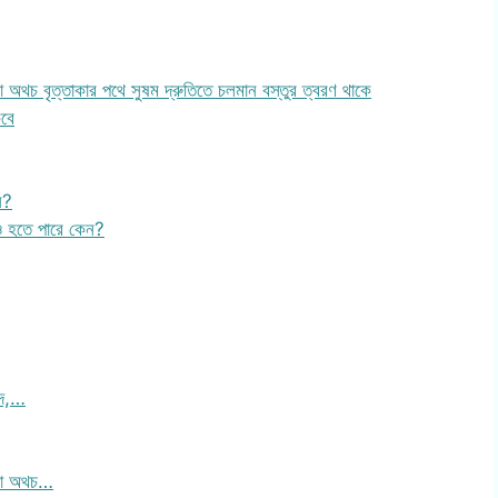
া অথচ বৃত্তাকার পথে সুষম দ্রুতিতে চলমান বস্তুর ত্বরণ থাকে
কবে
ন?
াও হতে পারে কেন?
েদ,…
 না অথচ…