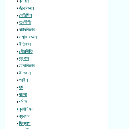
•
রসায়ন
•
জীববিজ্ঞান
•
মেডিসিন
•
অর্থনীতি
•
রাষ্ট্রবিজ্ঞান
•
সমাজবিজ্ঞান
•
ইতিহাস
•
পৌরনীতি
•
ভূগোল
•
মনোবিজ্ঞান
•
ইতিহাস
•
আইন
•
ধর্ম
•
বাংলা
•
গণিত
•কৃষিশিক্ষা
•
ব্যবসায়
•
ফিন্যান্স