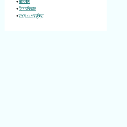
•
মার্কেটিং
•
হিসাববিজ্ঞান
•
তথ্য ও প্রযুক্তি