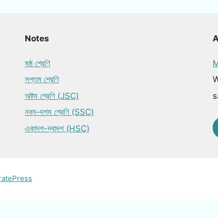
Notes
ষষ্ঠ শ্রেণি
M
সপ্তম শ্রেণি
W
অষ্টম শ্রেণি (JSC)
s
নবম-দশম শ্রেণি (SSC)
একাদশ-দ্বাদশ (HSC)
ratePress