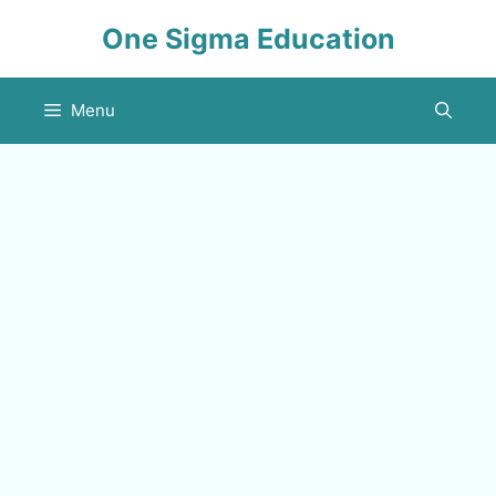
Skip
One Sigma Education
to
content
Menu