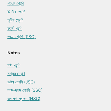
প্রথম শ্রেণি
দ্বিতীয় শ্রেণি
তৃতীয় শ্রেণি
চতুর্থ শ্রেণি
পঞ্চম শ্রেণি (PSC)
Notes
ষষ্ঠ শ্রেণি
সপ্তম শ্রেণি
অষ্টম শ্রেণি (JSC)
নবম-দশম শ্রেণি (SSC)
একাদশ-দ্বাদশ (HSC)