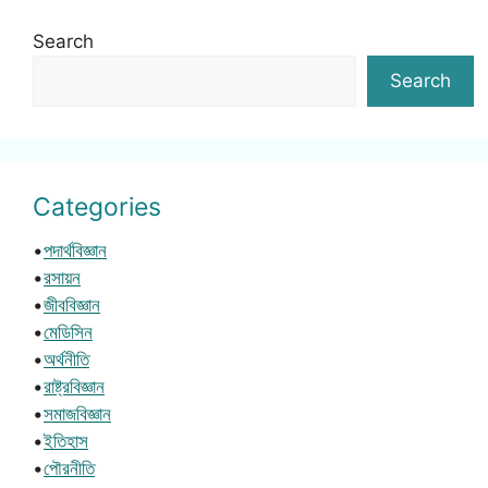
Search
Search
Categories
•
পদার্থবিজ্ঞান
•
রসায়ন
•
জীববিজ্ঞান
•
মেডিসিন
•
অর্থনীতি
•
রাষ্ট্রবিজ্ঞান
•
সমাজবিজ্ঞান
•
ইতিহাস
•
পৌরনীতি