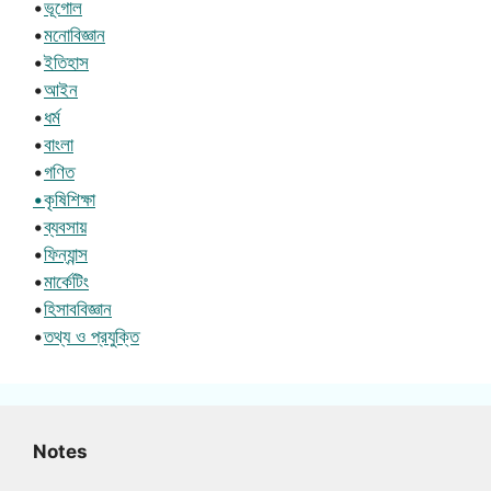
•
ভূগোল
•
মনোবিজ্ঞান
•
ইতিহাস
•
আইন
•
ধর্ম
•
বাংলা
•
গণিত
•কৃষিশিক্ষা
•
ব্যবসায়
•
ফিন্যান্স
•
মার্কেটিং
•
হিসাববিজ্ঞান
•
তথ্য ও প্রযুক্তি
Notes