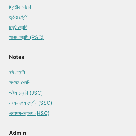
দ্বিতীয় শ্রেণি
তৃতীয় শ্রেণি
চতুর্থ শ্রেণি
পঞ্চম শ্রেণি (PSC)
Notes
ষষ্ঠ শ্রেণি
সপ্তম শ্রেণি
অষ্টম শ্রেণি (JSC)
নবম-দশম শ্রেণি (SSC)
একাদশ-দ্বাদশ (HSC)
Admin