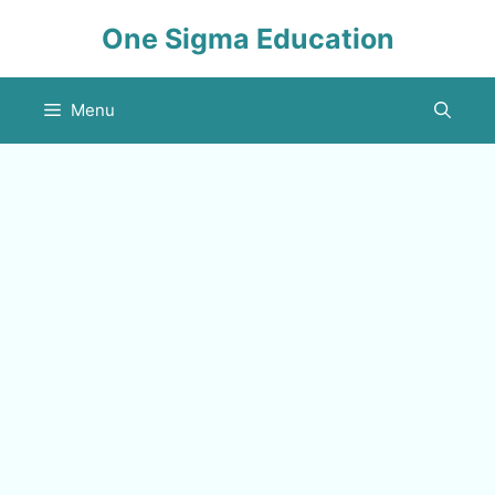
Skip
One Sigma Education
to
content
Menu