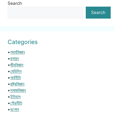
Search
Search
Categories
•
পদার্থবিজ্ঞান
•
রসায়ন
•
জীববিজ্ঞান
•
মেডিসিন
•
অর্থনীতি
•
রাষ্ট্রবিজ্ঞান
•
সমাজবিজ্ঞান
•
ইতিহাস
•
পৌরনীতি
•
ভূগোল