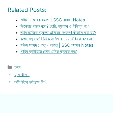
Related Posts:
এসিড - ক্ষারক সমতা | SSC রসায়ন Notes
ভিনেগার কাকে বলে? তৈরি, ব্যবহার ও বিভিন্ন ধরণ
ল্যাবরেটরিতে ব্যবহৃত এসিডের সংরক্ষণ কীভাবে করা হয়?
কপার লঘু সালফিউরিক এসিডের সাথে বিক্রিয়া করে না…
খনিজ সম্পদ : ধাতু - অধাতু | SSC রসায়ন Notes
গাড়ির ব্যাটারিতে কোন এসিড ব্যবহৃত হয়?
Categories
তথ্য
দুধে থাকে-
কম্পিউটার ভাইরাস কি?