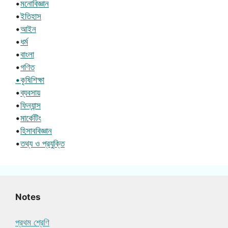
•
মনোবিজ্ঞান
•
ইতিহাস
•
আইন
•
ধর্ম
•
বাংলা
•
গণিত
•কৃষিশিক্ষা
•
ব্যবসায়
•
ফিন্যান্স
•
মার্কেটিং
•
হিসাববিজ্ঞান
•
তথ্য ও প্রযুক্তি
Notes
প্রথম শ্রেণি