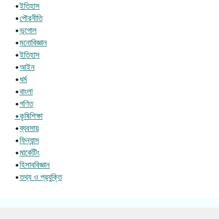
•
ইতিহাস
•
পৌরনীতি
•
ভূগোল
•
মনোবিজ্ঞান
•
ইতিহাস
•
আইন
•
ধর্ম
•
বাংলা
•
গণিত
•কৃষিশিক্ষা
•
ব্যবসায়
•
ফিন্যান্স
•
মার্কেটিং
•
হিসাববিজ্ঞান
•
তথ্য ও প্রযুক্তি