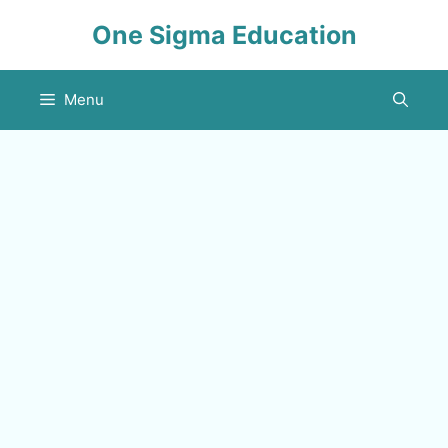
Skip
One Sigma Education
to
content
Menu