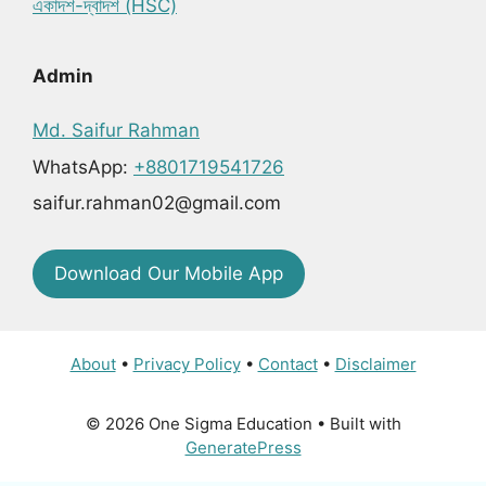
একাদশ-দ্বাদশ (HSC)
Admin
Md. Saifur Rahman
WhatsApp:
+8801719541726
saifur.rahman02@gmail.com
Download Our Mobile App
About
•
Privacy Policy
•
Contact
•
Disclaimer
© 2026 One Sigma Education
• Built with
GeneratePress