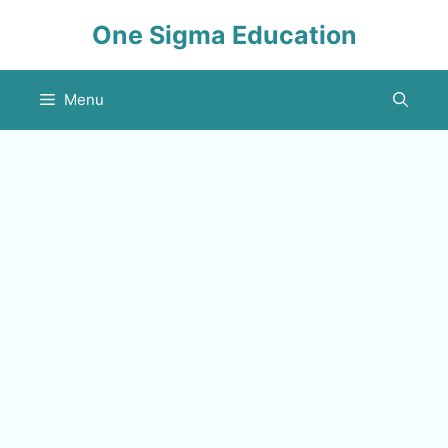
Skip
One Sigma Education
to
content
Menu