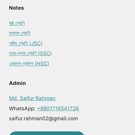
Notes
ষষ্ঠ শ্রেণি
সপ্তম শ্রেণি
অষ্টম শ্রেণি (JSC)
নবম-দশম শ্রেণি (SSC)
একাদশ-দ্বাদশ (HSC)
Admin
Md. Saifur Rahman
WhatsApp:
+8801719541726
saifur.rahman02@gmail.com