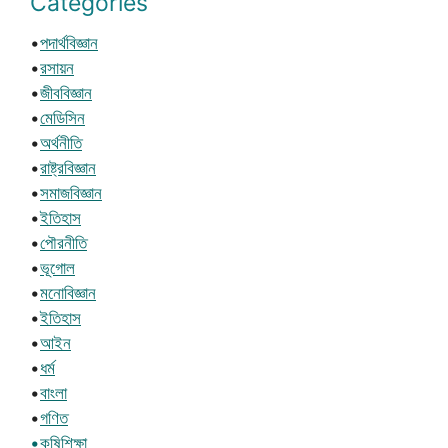
Categories
•
পদার্থবিজ্ঞান
•
রসায়ন
•
জীববিজ্ঞান
•
মেডিসিন
•
অর্থনীতি
•
রাষ্ট্রবিজ্ঞান
•
সমাজবিজ্ঞান
•
ইতিহাস
•
পৌরনীতি
•
ভূগোল
•
মনোবিজ্ঞান
•
ইতিহাস
•
আইন
•
ধর্ম
•
বাংলা
•
গণিত
•কৃষিশিক্ষা