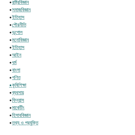
•
রাষ্ট্রবিজ্ঞান
•
সমাজবিজ্ঞান
•
ইতিহাস
•
পৌরনীতি
•
ভূগোল
•
মনোবিজ্ঞান
•
ইতিহাস
•
আইন
•
ধর্ম
•
বাংলা
•
গণিত
•কৃষিশিক্ষা
•
ব্যবসায়
•
ফিন্যান্স
•
মার্কেটিং
•
হিসাববিজ্ঞান
•
তথ্য ও প্রযুক্তি