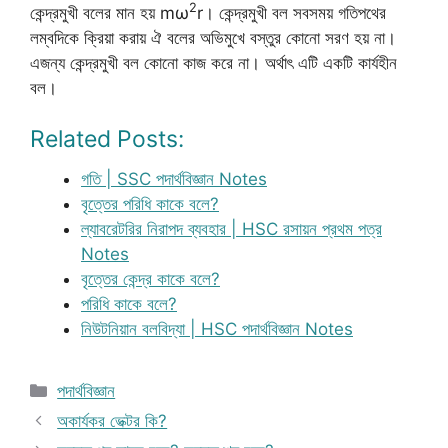
2
কেন্দ্রমুখী বলের মান হয় mω
r। কেন্দ্রমুখী বল সবসময় গতিপথের
লম্বদিকে ক্রিয়া করায় ঐ বলের অভিমুখে বস্তুর কোনো সরণ হয় না।
এজন্য কেন্দ্রমুখী বল কোনো কাজ করে না। অর্থাৎ এটি একটি কার্যহীন
বল।
Related Posts:
গতি | SSC পদার্থবিজ্ঞান Notes
বৃত্তের পরিধি কাকে বলে?
ল্যাবরেটরির নিরাপদ ব্যবহার | HSC রসায়ন প্রথম পত্র
Notes
বৃত্তের কেন্দ্র কাকে বলে?
পরিধি কাকে বলে?
নিউটনিয়ান বলবিদ্যা | HSC পদার্থবিজ্ঞান Notes
Categories
পদার্থবিজ্ঞান
অকার্যকর ভেক্টর কি?