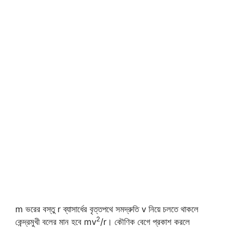
m ভরের বস্তু r ব্যাসার্ধের বৃত্তপথে সমদ্রুতি v নিয়ে চলতে থাকলে
2
কেন্দ্রমুখী বলের মান হবে mv
/r। কৌণিক বেগে প্রকাশ করলে