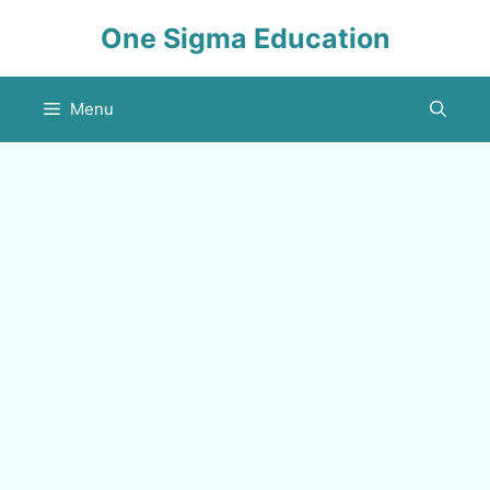
Skip
One Sigma Education
to
content
Menu