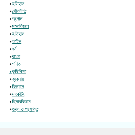
•
ইতিহাস
•
পৌরনীতি
•
ভূগোল
•
মনোবিজ্ঞান
•
ইতিহাস
•
আইন
•
ধর্ম
•
বাংলা
•
গণিত
•কৃষিশিক্ষা
•
ব্যবসায়
•
ফিন্যান্স
•
মার্কেটিং
•
হিসাববিজ্ঞান
•
তথ্য ও প্রযুক্তি