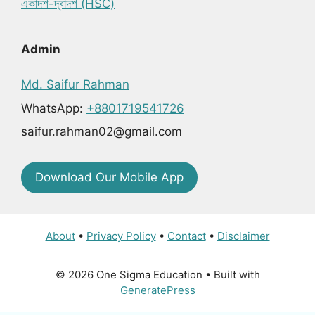
একাদশ-দ্বাদশ (HSC)
Admin
Md. Saifur Rahman
WhatsApp:
+8801719541726
saifur.rahman02@gmail.com
Download Our Mobile App
About
•
Privacy Policy
•
Contact
•
Disclaimer
© 2026 One Sigma Education
• Built with
GeneratePress