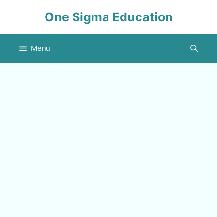
Skip
One Sigma Education
to
content
Menu