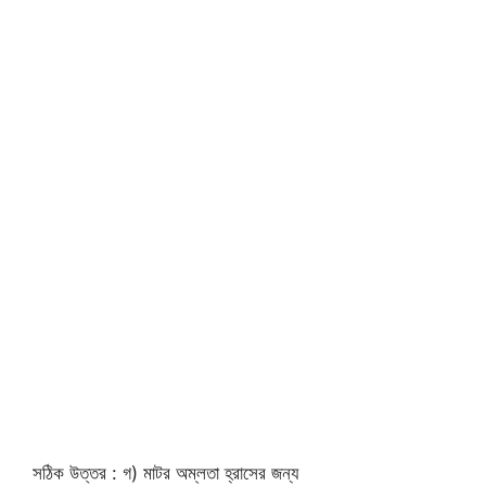
সঠিক উত্তর : গ) মাটর অম্লতা হ্রাসের জন্য