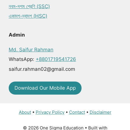
নবম-দশম শ্রেণি (SSC)
একাদশ-দ্বাদশ (HSC)
Admin
Md. Saifur Rahman
WhatsApp:
+8801719541726
saifur.rahman02@gmail.com
Download Our Mobile App
About
•
Privacy Policy
•
Contact
•
Disclaimer
© 2026 One Sigma Education
• Built with