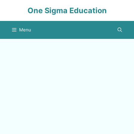
Skip
One Sigma Education
to
content
Menu