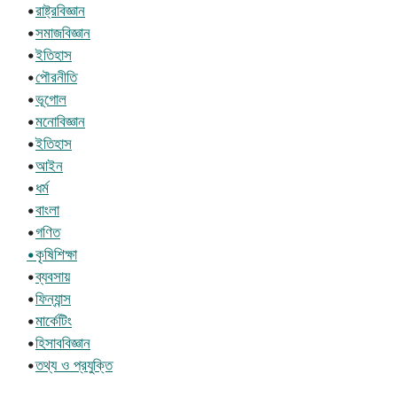
•
রাষ্ট্রবিজ্ঞান
•
সমাজবিজ্ঞান
•
ইতিহাস
•
পৌরনীতি
•
ভূগোল
•
মনোবিজ্ঞান
•
ইতিহাস
•
আইন
•
ধর্ম
•
বাংলা
•
গণিত
•কৃষিশিক্ষা
•
ব্যবসায়
•
ফিন্যান্স
•
মার্কেটিং
•
হিসাববিজ্ঞান
•
তথ্য ও প্রযুক্তি