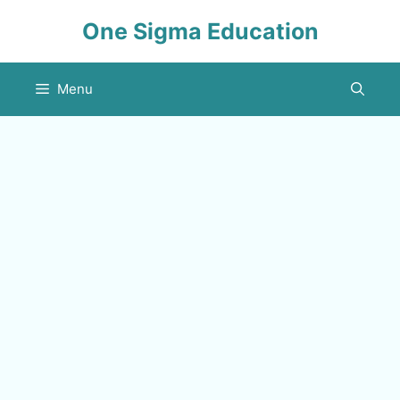
Skip
One Sigma Education
to
content
Menu