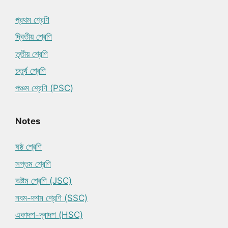
প্রথম শ্রেণি
দ্বিতীয় শ্রেণি
তৃতীয় শ্রেণি
চতুর্থ শ্রেণি
পঞ্চম শ্রেণি (PSC)
Notes
ষষ্ঠ শ্রেণি
সপ্তম শ্রেণি
অষ্টম শ্রেণি (JSC)
নবম-দশম শ্রেণি (SSC)
একাদশ-দ্বাদশ (HSC)