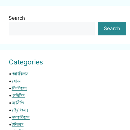
Search
Search
Categories
•
পদার্থবিজ্ঞান
•
রসায়ন
•
জীববিজ্ঞান
•
মেডিসিন
•
অর্থনীতি
•
রাষ্ট্রবিজ্ঞান
•
সমাজবিজ্ঞান
•
ইতিহাস