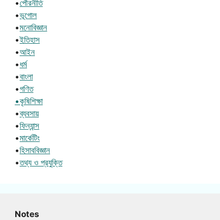
•
পৌরনীতি
•
ভূগোল
•
মনোবিজ্ঞান
•
ইতিহাস
•
আইন
•
ধর্ম
•
বাংলা
•
গণিত
•কৃষিশিক্ষা
•
ব্যবসায়
•
ফিন্যান্স
•
মার্কেটিং
•
হিসাববিজ্ঞান
•
তথ্য ও প্রযুক্তি
Notes