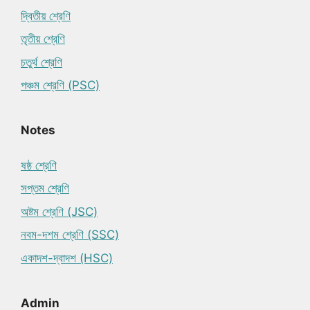
দ্বিতীয় শ্রেণি
তৃতীয় শ্রেণি
চতুর্থ শ্রেণি
পঞ্চম শ্রেণি (PSC)
Notes
ষষ্ঠ শ্রেণি
সপ্তম শ্রেণি
অষ্টম শ্রেণি (JSC)
নবম-দশম শ্রেণি (SSC)
একাদশ-দ্বাদশ (HSC)
Admin