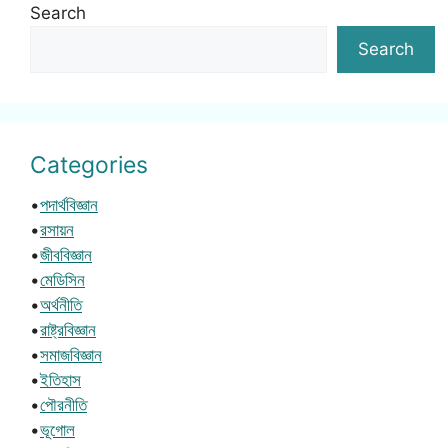
Search
Search
Categories
•
পদার্থবিজ্ঞান
•
রসায়ন
•
জীববিজ্ঞান
•
মেডিসিন
•
অর্থনীতি
•
রাষ্ট্রবিজ্ঞান
•
সমাজবিজ্ঞান
•
ইতিহাস
•
পৌরনীতি
•
ভূগোল