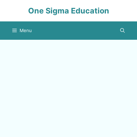
Skip
One Sigma Education
to
content
Menu