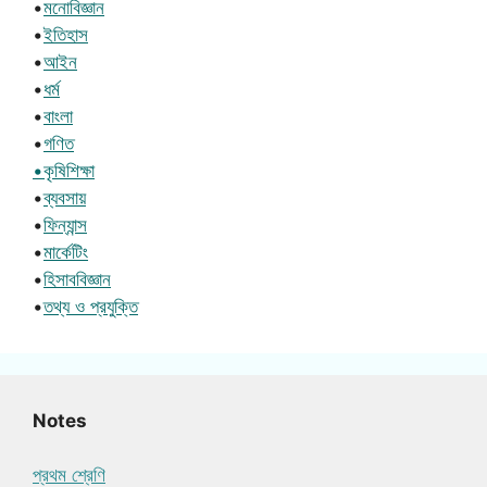
•
মনোবিজ্ঞান
•
ইতিহাস
•
আইন
•
ধর্ম
•
বাংলা
•
গণিত
•কৃষিশিক্ষা
•
ব্যবসায়
•
ফিন্যান্স
•
মার্কেটিং
•
হিসাববিজ্ঞান
•
তথ্য ও প্রযুক্তি
Notes
প্রথম শ্রেণি