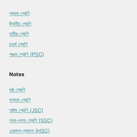
প্রথম শ্রেণি
দ্বিতীয় শ্রেণি
তৃতীয় শ্রেণি
চতুর্থ শ্রেণি
পঞ্চম শ্রেণি (PSC)
Notes
ষষ্ঠ শ্রেণি
সপ্তম শ্রেণি
অষ্টম শ্রেণি (JSC)
নবম-দশম শ্রেণি (SSC)
একাদশ-দ্বাদশ (HSC)