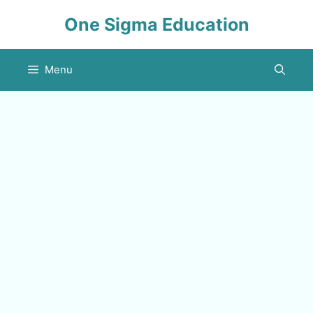
Skip
One Sigma Education
to
content
Menu