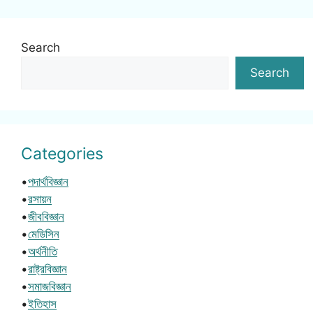
Search
Search
Categories
•
পদার্থবিজ্ঞান
•
রসায়ন
•
জীববিজ্ঞান
•
মেডিসিন
•
অর্থনীতি
•
রাষ্ট্রবিজ্ঞান
•
সমাজবিজ্ঞান
•
ইতিহাস