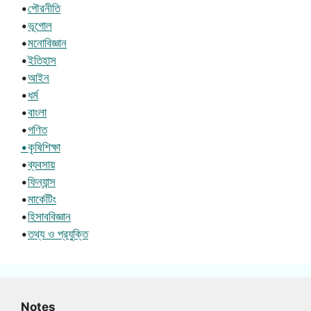
•
পৌরনীতি
•
ভূগোল
•
মনোবিজ্ঞান
•
ইতিহাস
•
আইন
•
ধর্ম
•
বাংলা
•
গণিত
•কৃষিশিক্ষা
•
ব্যবসায়
•
ফিন্যান্স
•
মার্কেটিং
•
হিসাববিজ্ঞান
•
তথ্য ও প্রযুক্তি
Notes