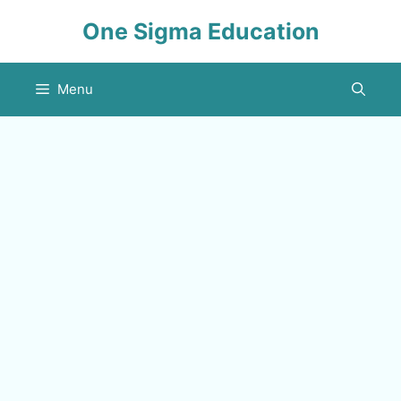
Skip
One Sigma Education
to
content
Menu