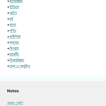
•
মনোবিজ্ঞান
•
ইতিহাস
•
আইন
•
ধর্ম
•
বাংলা
•
গণিত
•কৃষিশিক্ষা
•
ব্যবসায়
•
ফিন্যান্স
•
মার্কেটিং
•
হিসাববিজ্ঞান
•
তথ্য ও প্রযুক্তি
Notes
প্রথম শ্রেণি