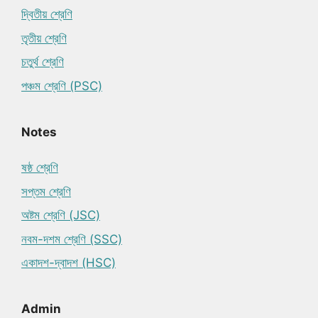
দ্বিতীয় শ্রেণি
তৃতীয় শ্রেণি
চতুর্থ শ্রেণি
পঞ্চম শ্রেণি (PSC)
Notes
ষষ্ঠ শ্রেণি
সপ্তম শ্রেণি
অষ্টম শ্রেণি (JSC)
নবম-দশম শ্রেণি (SSC)
একাদশ-দ্বাদশ (HSC)
Admin