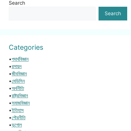
Search
Search
Categories
•
পদার্থবিজ্ঞান
•
রসায়ন
•
জীববিজ্ঞান
•
মেডিসিন
•
অর্থনীতি
•
রাষ্ট্রবিজ্ঞান
•
সমাজবিজ্ঞান
•
ইতিহাস
•
পৌরনীতি
•
ভূগোল