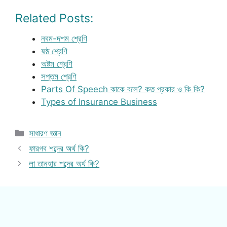
Related Posts:
নবম-দশম শ্রেণি
ষষ্ঠ শ্রেণি
অষ্টম শ্রেণি
সপ্তম শ্রেণি
Parts Of Speech কাকে বলে? কত প্রকার ও কি কি?
Types of Insurance Business
Categories
সাধারণ জ্ঞান
ফারগব শব্দের অর্থ কি?
লা তানহার শব্দের অর্থ কি?