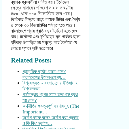
ব্যাপক ধ্বংসলীলা সাধিত হয়। টর্নেডোর
ক্ষেত্রে বাতাসের গতিবেগ সাধারণত ঘণ্টায়
৪৮০ থেকে ৮০০ কিলোমিটার হতে পারে।
টর্নেডোর বিস্তার মাত্র কয়েক মিটার এবং দৈর্ঘ্য
৫ থেকে ৩০ কিলোমিটার পর্যন্ত হতে পারে।
বাংলাদেশে প্রায় প্রতি বছর টর্নেডো হতে দেখা
যায়। টর্নোডো এবং ঘূর্ণিঝড়ের মূল পার্থক্য হলো
ঘূর্ণিঝড় উৎপত্তি হয় সমুদ্রে আর টর্নোডো যে
কোনো স্থানে সৃষ্টি হতে পারে।
Related Posts:
প্রাকৃতিক দুর্যোগ কাকে বলে?
বাংলাদেশের উল্লেখযোগ্য…
বিশ্বসভ্যতা - বাংলাদেশের ইতিহাস ও
বিশ্বসভ্যতা
গর্ভাবস্থায় প্রথম মাসে তলপেটে ব্যথা
হয় কেন?
অর্থনীতির গুরুত্বপূর্ণ ধারণাসমূহ (The
Important…
দুর্যোগ কাকে বলে? দুর্যোগ কত প্রকার
ও কি কি? দুর্যোগ…