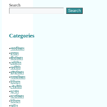
Search
Search
Categories
•
পদার্থবিজ্ঞান
•
রসায়ন
•
জীববিজ্ঞান
•
মেডিসিন
•
অর্থনীতি
•
রাষ্ট্রবিজ্ঞান
•
সমাজবিজ্ঞান
•
ইতিহাস
•
পৌরনীতি
•
ভূগোল
•
মনোবিজ্ঞান
•
ইতিহাস
•
আইন