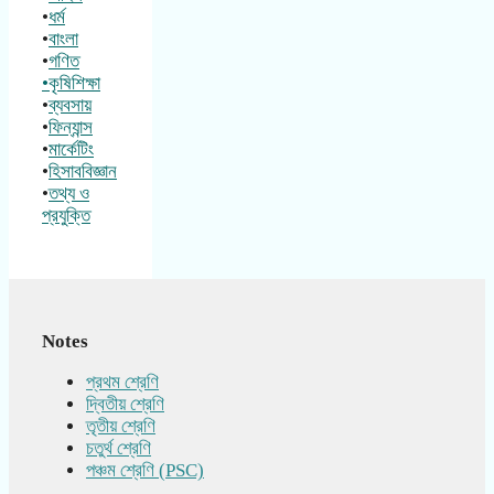
•
ধর্ম
•
বাংলা
•
গণিত
•কৃষিশিক্ষা
•
ব্যবসায়
•
ফিন্যান্স
•
মার্কেটিং
•
হিসাববিজ্ঞান
•
তথ্য ও
প্রযুক্তি
Notes
প্রথম শ্রেণি
দ্বিতীয় শ্রেণি
তৃতীয় শ্রেণি
চতুর্থ শ্রেণি
পঞ্চম শ্রেণি (PSC)