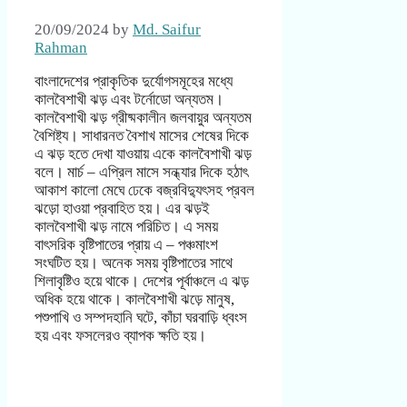
20/09/2024
by
Md. Saifur
Rahman
বাংলাদেশের প্রাকৃতিক দুর্যোগসমূহের মধ্যে
কালবৈশাখী ঝড় এবং টর্নোডো অন্যতম।
কালবৈশাখী ঝড় গ্রীষ্মকালীন জলবায়ুর অন্যতম
বৈশিষ্ট্য। সাধারনত বৈশাখ মাসের শেষের দিকে
এ ঝড় হতে দেখা যাওয়ায় একে কালবৈশাখী ঝড়
বলে। মার্চ – এপ্রিল মাসে সন্ধ্যার দিকে হঠাৎ
আকাশ কালো মেঘে ঢেকে বজ্রবিদ্যুৎসহ প্রবল
ঝড়ো হাওয়া প্রবাহিত হয়। এর ঝড়ই
কালবৈশাখী ঝড় নামে পরিচিত। এ সময়
বাৎসরিক বৃষ্টিপাতের প্রায় এ – পঞ্চমাংশ
সংঘটিত হয়। অনেক সময় বৃষ্টিপাতের সাথে
শিলাবৃষ্টিও হয়ে থাকে। দেশের পূর্বাঞ্চলে এ ঝড়
অধিক হয়ে থাকে। কালবৈশাখী ঝড়ে মানুষ,
পশুপাখি ও সম্পদহানি ঘটে, কাঁচা ঘরবাড়ি ধ্বংস
হয় এবং ফসলেরও ব্যাপক ক্ষতি হয়।