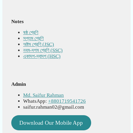
Notes
ষষ্ঠ শ্রেণি
সপ্তম শ্রেণি
অষ্টম শ্রেণি (JSC)
নবম-দশম শ্রেণি (SSC)
একাদশ-দ্বাদশ (HSC)
Admin
Md. Saifur Rahman
WhatsApp:
+8801719541726
saifur.rahman02@gmail.com
Download Our Mobile App