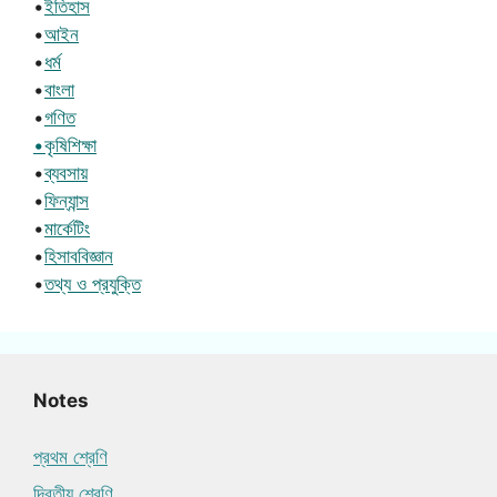
•
ইতিহাস
•
আইন
•
ধর্ম
•
বাংলা
•
গণিত
•কৃষিশিক্ষা
•
ব্যবসায়
•
ফিন্যান্স
•
মার্কেটিং
•
হিসাববিজ্ঞান
•
তথ্য ও প্রযুক্তি
Notes
প্রথম শ্রেণি
দ্বিতীয় শ্রেণি