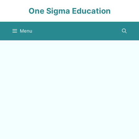
Skip
One Sigma Education
to
content
Menu