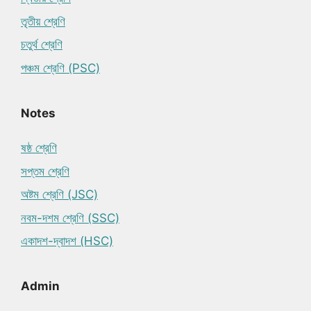
তৃতীয় শ্রেণি
চতুর্থ শ্রেণি
পঞ্চম শ্রেণি (PSC)
Notes
ষষ্ঠ শ্রেণি
সপ্তম শ্রেণি
অষ্টম শ্রেণি (JSC)
নবম-দশম শ্রেণি (SSC)
একাদশ-দ্বাদশ (HSC)
Admin