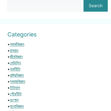
Search
Categories
•
পদার্থবিজ্ঞান
•
রসায়ন
•
জীববিজ্ঞান
•
মেডিসিন
•
অর্থনীতি
•
রাষ্ট্রবিজ্ঞান
•
সমাজবিজ্ঞান
•
ইতিহাস
•
পৌরনীতি
•
ভূগোল
•
মনোবিজ্ঞান