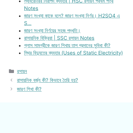
ল্যাবরেটরির নিরাপদ ব্যবহার | HSC রসায়ন প্রথম পত্র
Notes
জারণ সংখ্যা কাকে বলে? জারণ সংখ্যা নির্ণয়। H2SO4 এ
S…
জারণ সংখ্যা নির্ণয়ের সহজ পদ্ধতি।
রাসায়নিক বিক্রিয়া | SSC রসায়ন Notes
গ্লাস সামগ্রীকে জারণ শিখায় তাপ প্রদানের সুবিধা কী?
স্থির বিদ্যুতের ব্যবহার (Uses of Static Electricity)
Categories
রসায়ন
রাসায়নিক বর্জ্য কী? কিভাবে তৈরি হয়?
জারণ শিখা কী?