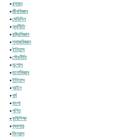
•
রসায়ন
•
জীববিজ্ঞান
•
মেডিসিন
•
অর্থনীতি
•
রাষ্ট্রবিজ্ঞান
•
সমাজবিজ্ঞান
•
ইতিহাস
•
পৌরনীতি
•
ভূগোল
•
মনোবিজ্ঞান
•
ইতিহাস
•
আইন
•
ধর্ম
•
বাংলা
•
গণিত
•কৃষিশিক্ষা
•
ব্যবসায়
•
ফিন্যান্স