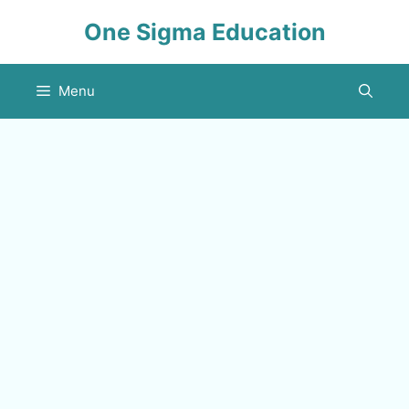
Skip
One Sigma Education
to
content
Menu