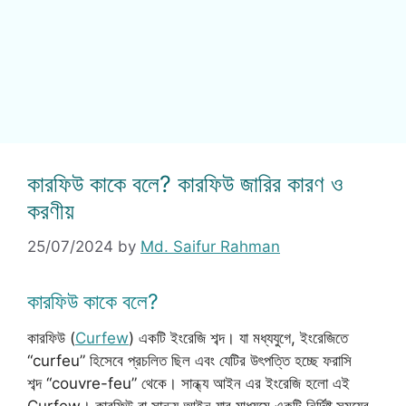
কারফিউ কাকে বলে? কারফিউ জারির কারণ ও
করণীয়
25/07/2024
by
Md. Saifur Rahman
কারফিউ কাকে বলে?
কারফিউ (
Curfew
) একটি ইংরেজি শব্দ। যা মধ্যযুগে, ইংরেজিতে
“curfeu” হিসেবে প্রচলিত ছিল এবং যেটির উৎপত্তি হচ্ছে ফরাসি
শব্দ “couvre-feu” থেকে। সান্ধ্য আইন এর ইংরেজি হলো এই
Curfew। কারফিউ বা সান্ধ্য আইন যার মাধ্যমে একটি নির্দিষ্ট সময়ের