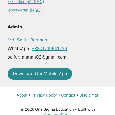
নবম-দশম শ্রেণি (SSC)
একাদশ-দ্বাদশ (HSC)
Admin
Md. Saifur Rahman
WhatsApp:
+8801719541726
saifur.rahman02@gmail.com
Download Our Mobile App
About
•
Privacy Policy
•
Contact
•
Disclaimer
© 2026 One Sigma Education
• Built with
GeneratePress