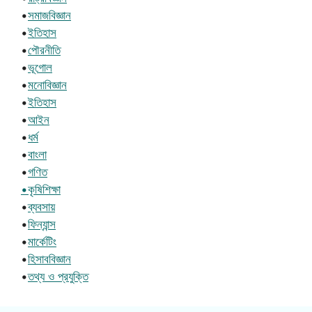
•
সমাজবিজ্ঞান
•
ইতিহাস
•
পৌরনীতি
•
ভূগোল
•
মনোবিজ্ঞান
•
ইতিহাস
•
আইন
•
ধর্ম
•
বাংলা
•
গণিত
•কৃষিশিক্ষা
•
ব্যবসায়
•
ফিন্যান্স
•
মার্কেটিং
•
হিসাববিজ্ঞান
•
তথ্য ও প্রযুক্তি