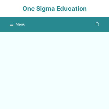
Skip
One Sigma Education
to
content
Menu