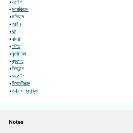
•
ভূগোল
•
মনোবিজ্ঞান
•
ইতিহাস
•
আইন
•
ধর্ম
•
বাংলা
•
গণিত
•কৃষিশিক্ষা
•
ব্যবসায়
•
ফিন্যান্স
•
মার্কেটিং
•
হিসাববিজ্ঞান
•
তথ্য ও প্রযুক্তি
Notes