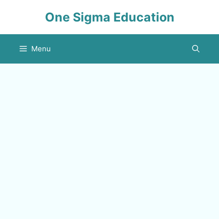
Skip
One Sigma Education
to
content
Menu