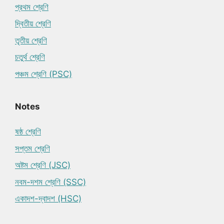
প্রথম শ্রেণি
দ্বিতীয় শ্রেণি
তৃতীয় শ্রেণি
চতুর্থ শ্রেণি
পঞ্চম শ্রেণি (PSC)
Notes
ষষ্ঠ শ্রেণি
সপ্তম শ্রেণি
অষ্টম শ্রেণি (JSC)
নবম-দশম শ্রেণি (SSC)
একাদশ-দ্বাদশ (HSC)