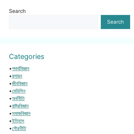
Search
Search
Categories
•
পদার্থবিজ্ঞান
•
রসায়ন
•
জীববিজ্ঞান
•
মেডিসিন
•
অর্থনীতি
•
রাষ্ট্রবিজ্ঞান
•
সমাজবিজ্ঞান
•
ইতিহাস
•
পৌরনীতি