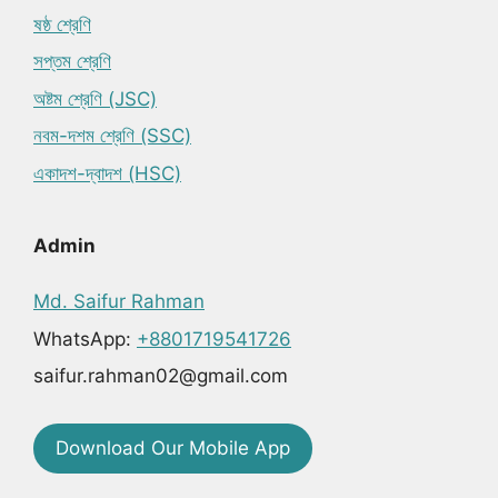
ষষ্ঠ শ্রেণি
সপ্তম শ্রেণি
অষ্টম শ্রেণি (JSC)
নবম-দশম শ্রেণি (SSC)
একাদশ-দ্বাদশ (HSC)
Admin
Md. Saifur Rahman
WhatsApp:
+8801719541726
saifur.rahman02@gmail.com
Download Our Mobile App