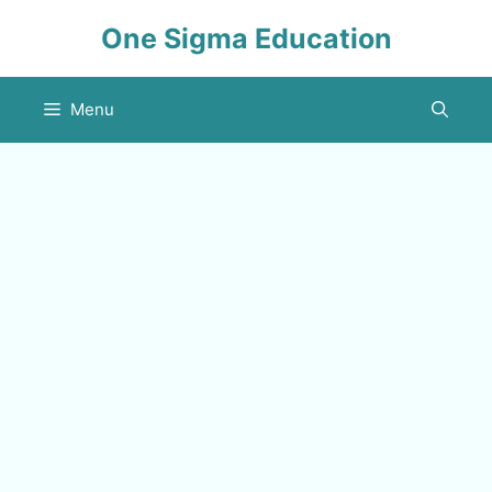
Skip
One Sigma Education
to
content
Menu