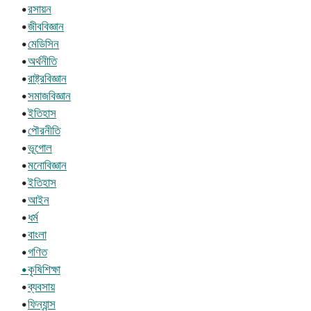
•
রসায়ন
•
জীববিজ্ঞান
•
মেডিসিন
•
অর্থনীতি
•
রাষ্ট্রবিজ্ঞান
•
সমাজবিজ্ঞান
•
ইতিহাস
•
পৌরনীতি
•
ভূগোল
•
মনোবিজ্ঞান
•
ইতিহাস
•
আইন
•
ধর্ম
•
বাংলা
•
গণিত
•কৃষিশিক্ষা
•
ব্যবসায়
•
ফিন্যান্স