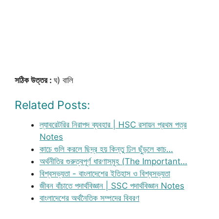
সঠিক উত্তর :
ঘ) বালি
Related Posts:
ল্যাবরেটরির নিরাপদ ব্যবহার | HSC রসায়ন প্রথম পত্র
Notes
কাচে গুলি করলে ছিদ্র হয় কিন্তু ঢিল ছুঁড়লে কাচ…
অর্থনীতির গুরুত্বপূর্ণ ধারণাসমূহ (The Important…
বিশ্বসভ্যতা - বাংলাদেশের ইতিহাস ও বিশ্বসভ্যতা
জীবন বাঁচাতে পদার্থবিজ্ঞান | SSC পদার্থবিজ্ঞান Notes
বাংলাদেশের অর্থনৈতিক সম্পদের বিবরণ