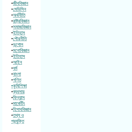
•
জীববিজ্ঞান
•
মেডিসিন
•
অর্থনীতি
•
রাষ্ট্রবিজ্ঞান
•
সমাজবিজ্ঞান
•
ইতিহাস
•
পৌরনীতি
•
ভূগোল
•
মনোবিজ্ঞান
•
ইতিহাস
•
আইন
•
ধর্ম
•
বাংলা
•
গণিত
•কৃষিশিক্ষা
•
ব্যবসায়
•
ফিন্যান্স
•
মার্কেটিং
•
হিসাববিজ্ঞান
•
তথ্য ও
প্রযুক্তি