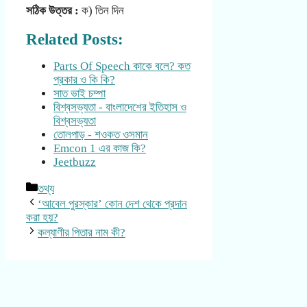
সঠিক উত্তর :
ক) তিন দিন
Related Posts:
Parts Of Speech কাকে বলে? কত
প্রকার ও কি কি?
সাত ভাই চম্পা
বিশ্বসভ্যতা - বাংলাদেশের ইতিহাস ও
বিশ্বসভ্যতা
তোলপাড় - শওকত ওসমান
Emcon 1 এর কাজ কি?
Jeetbuzz
Categories
তথ্য
‘আবেল পুরস্কার’ কোন দেশ থেকে প্রদান
করা হয়?
কল্যাণীর পিতার নাম কী?