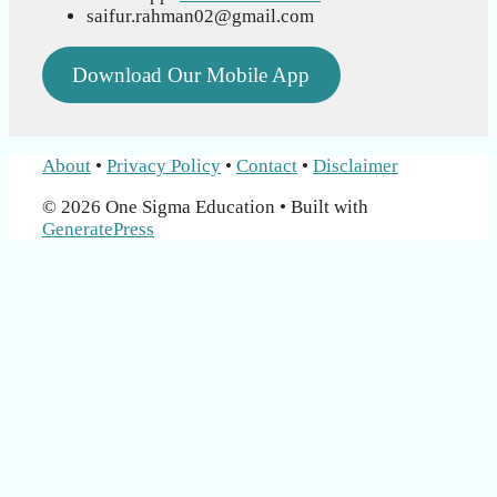
saifur.rahman02@gmail.com
Download Our Mobile App
About
•
Privacy Policy
•
Contact
•
Disclaimer
© 2026 One Sigma Education
• Built with
GeneratePress