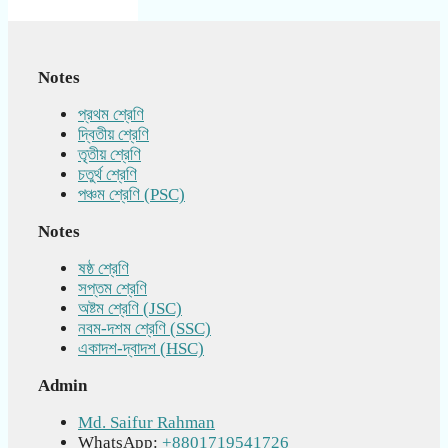
Notes
প্রথম শ্রেণি
দ্বিতীয় শ্রেণি
তৃতীয় শ্রেণি
চতুর্থ শ্রেণি
পঞ্চম শ্রেণি (PSC)
Notes
ষষ্ঠ শ্রেণি
সপ্তম শ্রেণি
অষ্টম শ্রেণি (JSC)
নবম-দশম শ্রেণি (SSC)
একাদশ-দ্বাদশ (HSC)
Admin
Md. Saifur Rahman
WhatsApp:
+8801719541726