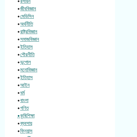
•
রসায়ন
•
জীববিজ্ঞান
•
মেডিসিন
•
অর্থনীতি
•
রাষ্ট্রবিজ্ঞান
•
সমাজবিজ্ঞান
•
ইতিহাস
•
পৌরনীতি
•
ভূগোল
•
মনোবিজ্ঞান
•
ইতিহাস
•
আইন
•
ধর্ম
•
বাংলা
•
গণিত
•কৃষিশিক্ষা
•
ব্যবসায়
•
ফিন্যান্স