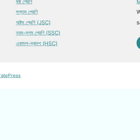
ষষ্ঠ শ্রেণি
M
সপ্তম শ্রেণি
W
অষ্টম শ্রেণি (JSC)
s
নবম-দশম শ্রেণি (SSC)
একাদশ-দ্বাদশ (HSC)
ratePress