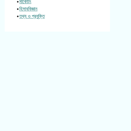
•
মার্কেটিং
•
হিসাববিজ্ঞান
•
তথ্য ও প্রযুক্তি