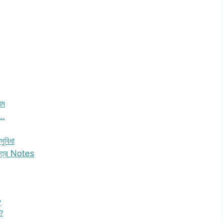
য়ম
ি…
সুবিধা
 পত্র Notes
?
য়?