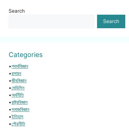
Search
Search
Categories
•
পদার্থবিজ্ঞান
•
রসায়ন
•
জীববিজ্ঞান
•
মেডিসিন
•
অর্থনীতি
•
রাষ্ট্রবিজ্ঞান
•
সমাজবিজ্ঞান
•
ইতিহাস
•
পৌরনীতি