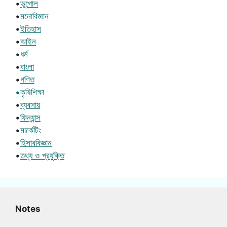
•
ভূগোল
•
মনোবিজ্ঞান
•
ইতিহাস
•
আইন
•
ধর্ম
•
বাংলা
•
গণিত
•কৃষিশিক্ষা
•
ব্যবসায়
•
ফিন্যান্স
•
মার্কেটিং
•
হিসাববিজ্ঞান
•
তথ্য ও প্রযুক্তি
Notes