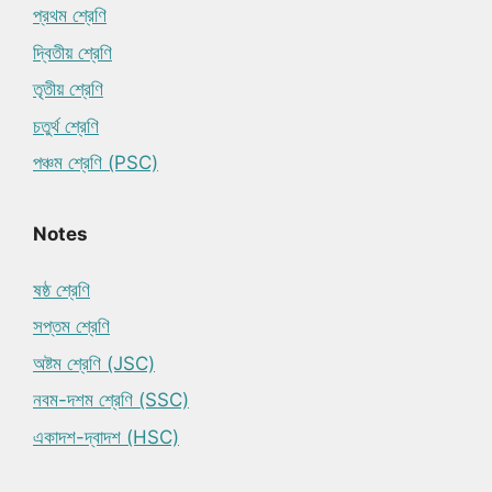
প্রথম শ্রেণি
দ্বিতীয় শ্রেণি
তৃতীয় শ্রেণি
চতুর্থ শ্রেণি
পঞ্চম শ্রেণি (PSC)
Notes
ষষ্ঠ শ্রেণি
সপ্তম শ্রেণি
অষ্টম শ্রেণি (JSC)
নবম-দশম শ্রেণি (SSC)
একাদশ-দ্বাদশ (HSC)