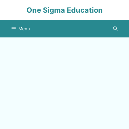
Skip
One Sigma Education
to
content
Menu