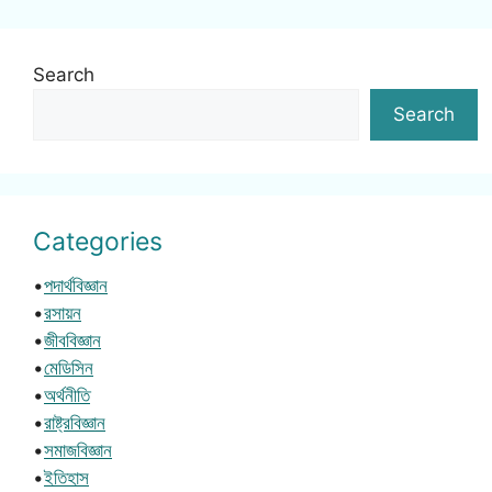
Search
Search
Categories
•
পদার্থবিজ্ঞান
•
রসায়ন
•
জীববিজ্ঞান
•
মেডিসিন
•
অর্থনীতি
•
রাষ্ট্রবিজ্ঞান
•
সমাজবিজ্ঞান
•
ইতিহাস