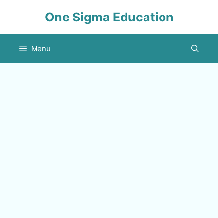
Skip
One Sigma Education
to
content
Menu