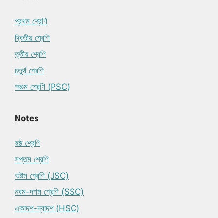
প্রথম শ্রেণি
দ্বিতীয় শ্রেণি
তৃতীয় শ্রেণি
চতুর্থ শ্রেণি
পঞ্চম শ্রেণি (PSC)
Notes
ষষ্ঠ শ্রেণি
সপ্তম শ্রেণি
অষ্টম শ্রেণি (JSC)
নবম-দশম শ্রেণি (SSC)
একাদশ-দ্বাদশ (HSC)