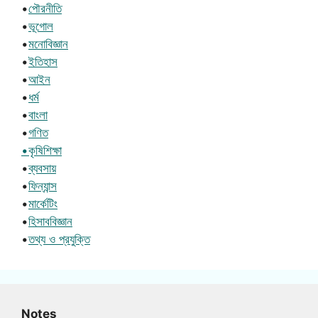
•
পৌরনীতি
•
ভূগোল
•
মনোবিজ্ঞান
•
ইতিহাস
•
আইন
•
ধর্ম
•
বাংলা
•
গণিত
•কৃষিশিক্ষা
•
ব্যবসায়
•
ফিন্যান্স
•
মার্কেটিং
•
হিসাববিজ্ঞান
•
তথ্য ও প্রযুক্তি
Notes