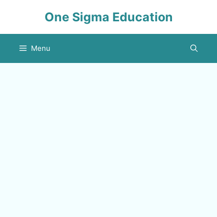
Skip
One Sigma Education
to
content
Menu