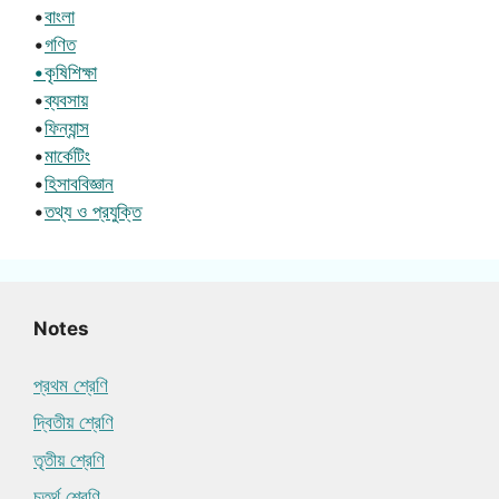
•
বাংলা
•
গণিত
•কৃষিশিক্ষা
•
ব্যবসায়
•
ফিন্যান্স
•
মার্কেটিং
•
হিসাববিজ্ঞান
•
তথ্য ও প্রযুক্তি
Notes
প্রথম শ্রেণি
দ্বিতীয় শ্রেণি
তৃতীয় শ্রেণি
চতুর্থ শ্রেণি