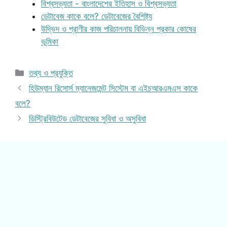
বিশ্বসভ্যতা - বাংলাদেশের ইতিহাস ও বিশ্বসভ্যতা
ডেটাবেজ কাকে বলে? ডেটাবেজের বৈশিষ্ট্য
উদ্ভিদ ও প্রাণীর কাজ পরিচালনায় বিভিন্ন প্রকার কোষের
ভূমিকা
Categories
তথ্য ও প্রযুক্তি
হিউম্যান রিসোর্স ম্যানেজমেন্ট সিস্টেম বা এইচআরএমএস কাকে
বলে?
ডিস্ট্রিবিউটেড ডেটাবেজের সুবিধা ও অসুবিধা