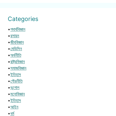
Categories
•
পদার্থবিজ্ঞান
•
রসায়ন
•
জীববিজ্ঞান
•
মেডিসিন
•
অর্থনীতি
•
রাষ্ট্রবিজ্ঞান
•
সমাজবিজ্ঞান
•
ইতিহাস
•
পৌরনীতি
•
ভূগোল
•
মনোবিজ্ঞান
•
ইতিহাস
•
আইন
•
ধর্ম