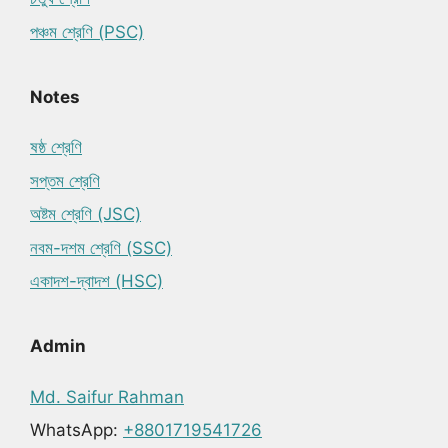
পঞ্চম শ্রেণি (PSC)
Notes
ষষ্ঠ শ্রেণি
সপ্তম শ্রেণি
অষ্টম শ্রেণি (JSC)
নবম-দশম শ্রেণি (SSC)
একাদশ-দ্বাদশ (HSC)
Admin
Md. Saifur Rahman
WhatsApp:
+8801719541726