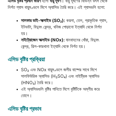
এসিড বৃষ্টির প্রধান কারণ
হলো
বায়ু দূষণ
। বায়ু দূষণের বিভিন্ন উৎস থেকে
নির্গত গ্যাস বায়ুমণ্ডলে মিশে অ্যাসিড তৈরি করে। এই গ্যাসগুলি হলো:
সালফার ডাই-অক্সাইড (SO₂):
কয়লা, তেল, প্রাকৃতিক গ্যাস,
ইটভাটা, বিদ্যুৎ কেন্দ্র, খনিজ পোড়ানো ইত্যাদি থেকে নির্গত
হয়।
নাইট্রোজেন অক্সাইড (NOx):
যানবাহনের ধোঁয়া, বিদ্যুৎ
কেন্দ্র, শিল্প-কারখানা ইত্যাদি থেকে নির্গত হয়।
এসিড বৃষ্টির প্রক্রিয়া
SO₂ এবং NOx বায়ুমণ্ডলে জলীয় বাষ্পের সাথে মিশে
সালফিউরিক অ্যাসিড (H₂SO₄) এবং নাইট্রিক অ্যাসিড
(HNO₃) তৈরি করে।
এই অ্যাসিডগুলি বৃষ্টির পানিতে মিশে বৃষ্টিটিকে অম্লীয় করে
তোলে।
এসিড বৃষ্টির প্রভাব