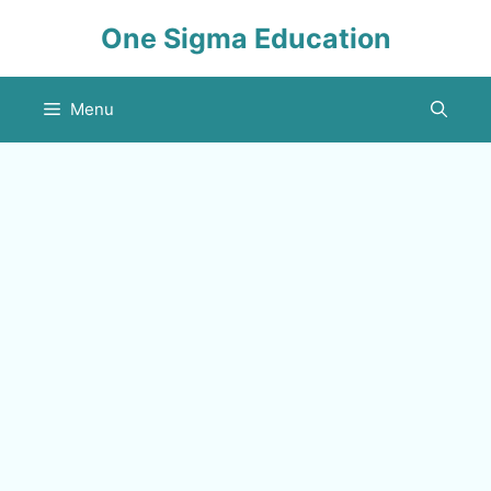
Skip
One Sigma Education
to
content
Menu