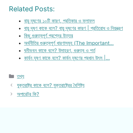
Related Posts:
বায়ু দূষণের ১০টি কারণ, প্রতিকার ও ফলাফল
বায়ু দূষণ কাকে বলে? বায়ু দূষণের কারণ | প্রতিরোধ ও নিয়ন্ত্রণ
কিছু গুরুত্বপূর্ণ প্রশ্নের উত্তর
অর্থনীতির গুরুত্বপূর্ণ ধারণাসমূহ (The Important…
ঘনীভবন কাকে বলে? উদাহরণ, গুরুত্ব ও শর্ত
কার্বন দূষণ কাকে বলে? কার্বন দূষণের প্রধান উৎস |…
Categories
তথ্য
যুক্তরাষ্ট্র কাকে বলে? যুক্তরাষ্ট্রের বৈশিষ্ট্য
অপারেটর কি?