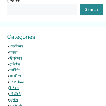
Search
Search
Categories
•
পদার্থবিজ্ঞান
•
রসায়ন
•
জীববিজ্ঞান
•
মেডিসিন
•
অর্থনীতি
•
রাষ্ট্রবিজ্ঞান
•
সমাজবিজ্ঞান
•
ইতিহাস
•
পৌরনীতি
•
ভূগোল
•
মনোবিজ্ঞান