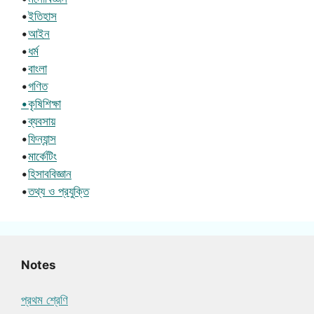
•
ইতিহাস
•
আইন
•
ধর্ম
•
বাংলা
•
গণিত
•কৃষিশিক্ষা
•
ব্যবসায়
•
ফিন্যান্স
•
মার্কেটিং
•
হিসাববিজ্ঞান
•
তথ্য ও প্রযুক্তি
Notes
প্রথম শ্রেণি