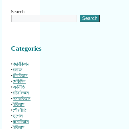
Search
Search
Categories
•
পদার্থবিজ্ঞান
•
রসায়ন
•
জীববিজ্ঞান
•
মেডিসিন
•
অর্থনীতি
•
রাষ্ট্রবিজ্ঞান
•
সমাজবিজ্ঞান
•
ইতিহাস
•
পৌরনীতি
•
ভূগোল
•
মনোবিজ্ঞান
•
ইতিহাস