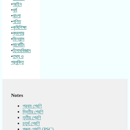
•
আইন
•
ধর্ম
•
বাংলা
•
গণিত
•কৃষিশিক্ষা
•
ব্যবসায়
•
ফিন্যান্স
•
মার্কেটিং
•
হিসাববিজ্ঞান
•
তথ্য ও
প্রযুক্তি
Notes
প্রথম শ্রেণি
দ্বিতীয় শ্রেণি
তৃতীয় শ্রেণি
চতুর্থ শ্রেণি
পঞ্চম শ্রেণি (PSC)