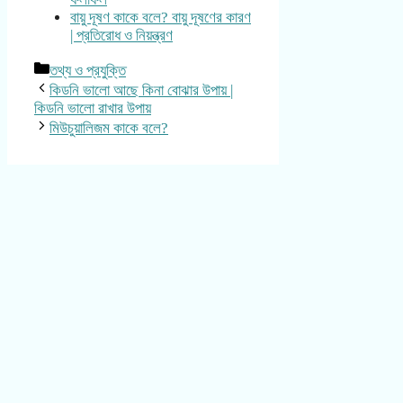
বায়ু দূষণ কাকে বলে? বায়ু দূষণের কারণ
| প্রতিরোধ ও নিয়ন্ত্রণ
Categories
তথ্য ও প্রযুক্তি
কিডনি ভালো আছে কিনা বোঝার উপায় |
কিডনি ভালো রাখার উপায়
মিউচুয়ালিজম কাকে বলে?