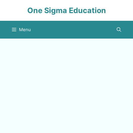
Skip
One Sigma Education
to
content
Menu