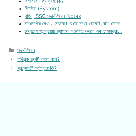
তাপ গতীয় প্রক্রিয়া কি?
সিস্টেম (System)
গতি | SSC পদার্থবিজ্ঞান Notes
রূদ্ধতাপীয় রেখা ও সমোষ্ণ রেখার মধ্যে কোনটি বেশি খাড়া?
রূদ্ধতাপ প্রক্রিয়ায় গ্যাসকে সংনমিত করলে এর তাপমাত্রা…
Categories
পদার্থবিজ্ঞান
যান্ত্রিক ত্রুটি কাকে বলে?
প্রত্যাবর্তী প্রক্রিয়া কি?