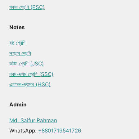
পঞ্চম শ্রেণি (PSC)
Notes
ষষ্ঠ শ্রেণি
সপ্তম শ্রেণি
অষ্টম শ্রেণি (JSC)
নবম-দশম শ্রেণি (SSC)
একাদশ-দ্বাদশ (HSC)
Admin
Md. Saifur Rahman
WhatsApp:
+8801719541726