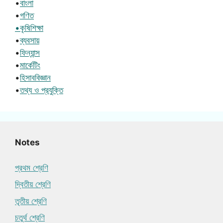
•
বাংলা
•
গণিত
•কৃষিশিক্ষা
•
ব্যবসায়
•
ফিন্যান্স
•
মার্কেটিং
•
হিসাববিজ্ঞান
•
তথ্য ও প্রযুক্তি
Notes
প্রথম শ্রেণি
দ্বিতীয় শ্রেণি
তৃতীয় শ্রেণি
চতুর্থ শ্রেণি