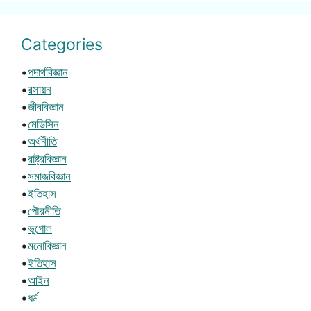
Categories
•
পদার্থবিজ্ঞান
•
রসায়ন
•
জীববিজ্ঞান
•
মেডিসিন
•
অর্থনীতি
•
রাষ্ট্রবিজ্ঞান
•
সমাজবিজ্ঞান
•
ইতিহাস
•
পৌরনীতি
•
ভূগোল
•
মনোবিজ্ঞান
•
ইতিহাস
•
আইন
•
ধর্ম