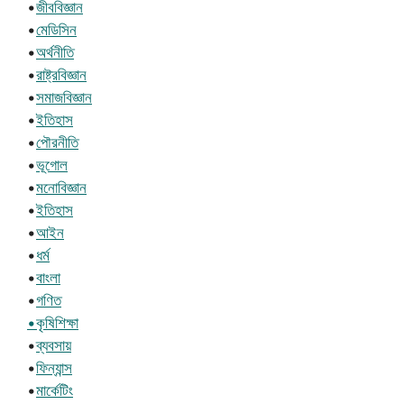
•
জীববিজ্ঞান
•
মেডিসিন
•
অর্থনীতি
•
রাষ্ট্রবিজ্ঞান
•
সমাজবিজ্ঞান
•
ইতিহাস
•
পৌরনীতি
•
ভূগোল
•
মনোবিজ্ঞান
•
ইতিহাস
•
আইন
•
ধর্ম
•
বাংলা
•
গণিত
•কৃষিশিক্ষা
•
ব্যবসায়
•
ফিন্যান্স
•
মার্কেটিং