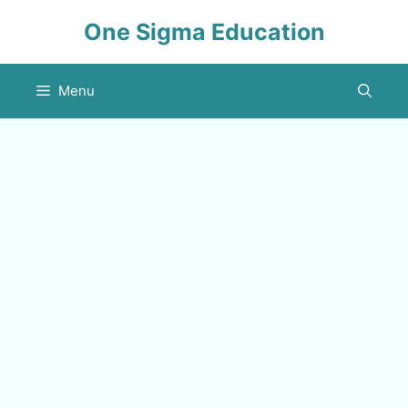
Skip
One Sigma Education
to
content
Menu