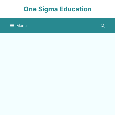
Skip
One Sigma Education
to
content
Menu