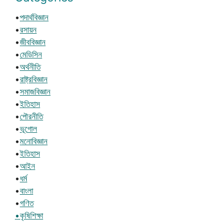
•
পদার্থবিজ্ঞান
•
রসায়ন
•
জীববিজ্ঞান
•
মেডিসিন
•
অর্থনীতি
•
রাষ্ট্রবিজ্ঞান
•
সমাজবিজ্ঞান
•
ইতিহাস
•
পৌরনীতি
•
ভূগোল
•
মনোবিজ্ঞান
•
ইতিহাস
•
আইন
•
ধর্ম
•
বাংলা
•
গণিত
•কৃষিশিক্ষা