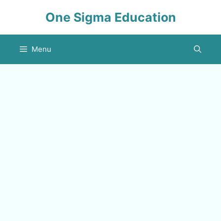
Skip
One Sigma Education
to
content
Menu