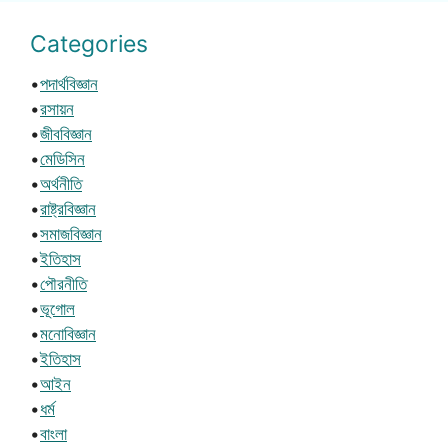
Categories
•
পদার্থবিজ্ঞান
•
রসায়ন
•
জীববিজ্ঞান
•
মেডিসিন
•
অর্থনীতি
•
রাষ্ট্রবিজ্ঞান
•
সমাজবিজ্ঞান
•
ইতিহাস
•
পৌরনীতি
•
ভূগোল
•
মনোবিজ্ঞান
•
ইতিহাস
•
আইন
•
ধর্ম
•
বাংলা