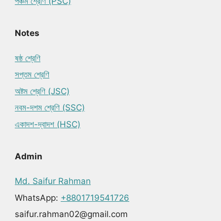
পঞ্চম শ্রেণি (PSC)
Notes
ষষ্ঠ শ্রেণি
সপ্তম শ্রেণি
অষ্টম শ্রেণি (JSC)
নবম-দশম শ্রেণি (SSC)
একাদশ-দ্বাদশ (HSC)
Admin
Md. Saifur Rahman
WhatsApp:
+8801719541726
saifur.rahman02@gmail.com