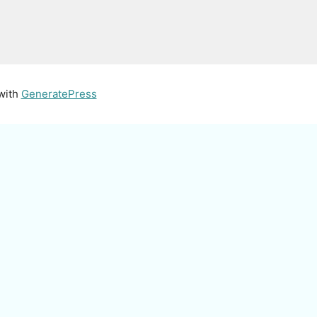
 with
GeneratePress