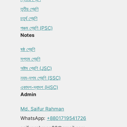
তৃতীয় শ্রেণি
চতুর্থ শ্রেণি
পঞ্চম শ্রেণি (PSC)
Notes
ষষ্ঠ শ্রেণি
সপ্তম শ্রেণি
অষ্টম শ্রেণি (JSC)
নবম-দশম শ্রেণি (SSC)
একাদশ-দ্বাদশ (HSC)
Admin
Md. Saifur Rahman
WhatsApp:
+8801719541726