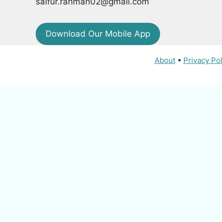
saifur.rahman02@gmail.com
Download Our Mobile App
About
•
Privacy Pol