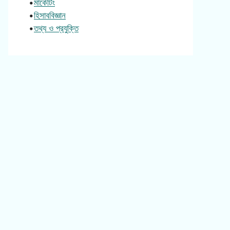
•
মার্কেটিং
•
হিসাববিজ্ঞান
•
তথ্য ও প্রযুক্তি