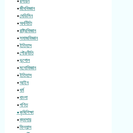
•
রসায়ন
•
জীববিজ্ঞান
•
মেডিসিন
•
অর্থনীতি
•
রাষ্ট্রবিজ্ঞান
•
সমাজবিজ্ঞান
•
ইতিহাস
•
পৌরনীতি
•
ভূগোল
•
মনোবিজ্ঞান
•
ইতিহাস
•
আইন
•
ধর্ম
•
বাংলা
•
গণিত
•কৃষিশিক্ষা
•
ব্যবসায়
•
ফিন্যান্স