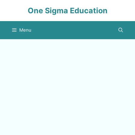
Skip
One Sigma Education
to
content
Menu