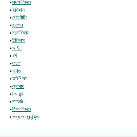
•
সমাজবিজ্ঞান
•
ইতিহাস
•
পৌরনীতি
•
ভূগোল
•
মনোবিজ্ঞান
•
ইতিহাস
•
আইন
•
ধর্ম
•
বাংলা
•
গণিত
•কৃষিশিক্ষা
•
ব্যবসায়
•
ফিন্যান্স
•
মার্কেটিং
•
হিসাববিজ্ঞান
•
তথ্য ও প্রযুক্তি