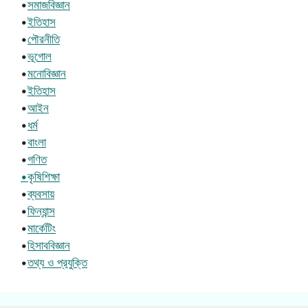
•
সমাজবিজ্ঞান
•
ইতিহাস
•
পৌরনীতি
•
ভূগোল
•
মনোবিজ্ঞান
•
ইতিহাস
•
আইন
•
ধর্ম
•
বাংলা
•
গণিত
•কৃষিশিক্ষা
•
ব্যবসায়
•
ফিন্যান্স
•
মার্কেটিং
•
হিসাববিজ্ঞান
•
তথ্য ও প্রযুক্তি