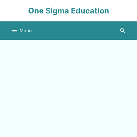
Skip
One Sigma Education
to
content
Menu