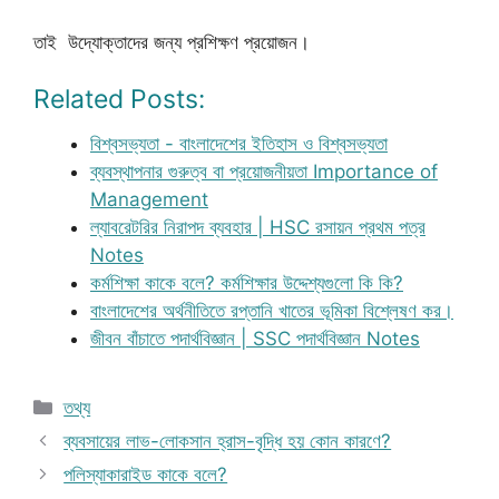
তাই উদ্যোক্তাদের জন্য প্রশিক্ষণ প্রয়োজন।
Related Posts:
বিশ্বসভ্যতা - বাংলাদেশের ইতিহাস ও বিশ্বসভ্যতা
ব্যবস্থাপনার গুরুত্ব বা প্রয়োজনীয়তা Importance of
Management
ল্যাবরেটরির নিরাপদ ব্যবহার | HSC রসায়ন প্রথম পত্র
Notes
কর্মশিক্ষা কাকে বলে? কর্মশিক্ষার উদ্দেশ্যগুলো কি কি?
বাংলাদেশের অর্থনীতিতে রপ্তানি খাতের ভূমিকা বিশ্লেষণ কর।
জীবন বাঁচাতে পদার্থবিজ্ঞান | SSC পদার্থবিজ্ঞান Notes
Categories
তথ্য
ব্যবসায়ের লাভ-লোকসান হ্রাস-বৃদ্ধি হয় কোন কারণে?
পলিস্যাকারাইড কাকে বলে?