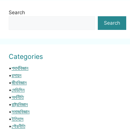
Search
Search
Categories
•
পদার্থবিজ্ঞান
•
রসায়ন
•
জীববিজ্ঞান
•
মেডিসিন
•
অর্থনীতি
•
রাষ্ট্রবিজ্ঞান
•
সমাজবিজ্ঞান
•
ইতিহাস
•
পৌরনীতি