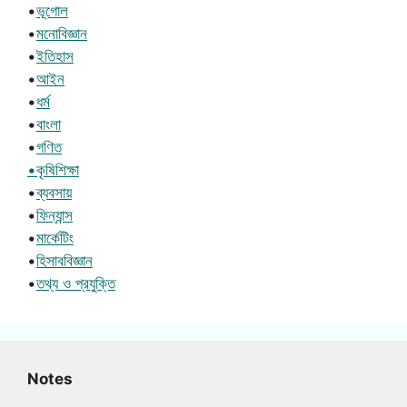
•
ভূগোল
•
মনোবিজ্ঞান
•
ইতিহাস
•
আইন
•
ধর্ম
•
বাংলা
•
গণিত
•কৃষিশিক্ষা
•
ব্যবসায়
•
ফিন্যান্স
•
মার্কেটিং
•
হিসাববিজ্ঞান
•
তথ্য ও প্রযুক্তি
Notes