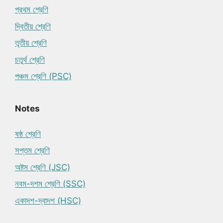
প্রথম শ্রেণি
দ্বিতীয় শ্রেণি
তৃতীয় শ্রেণি
চতুর্থ শ্রেণি
পঞ্চম শ্রেণি (PSC)
Notes
ষষ্ঠ শ্রেণি
সপ্তম শ্রেণি
অষ্টম শ্রেণি (JSC)
নবম-দশম শ্রেণি (SSC)
একাদশ-দ্বাদশ (HSC)