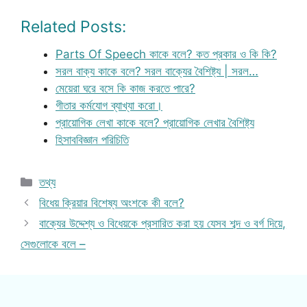
Related Posts:
Parts Of Speech কাকে বলে? কত প্রকার ও কি কি?
সরল বাক্য কাকে বলে? সরল বাক্যের বৈশিষ্ট্য | সরল…
মেয়েরা ঘরে বসে কি কাজ করতে পারে?
গীতার কর্মযোগ ব্যাখ্যা করো।
প্রায়োগিক লেখা কাকে বলে? প্রায়োগিক লেখার বৈশিষ্ট্য
হিসাববিজ্ঞান পরিচিতি
Categories
তথ্য
বিধেয় ক্রিয়ার বিশেষ্য অংশকে কী বলে?
বাক্যের উদ্দেশ্য ও বিধেয়কে প্রসারিত করা হয় যেসব শব্দ ও বর্গ দিয়ে,
সেগুলোকে বলে –