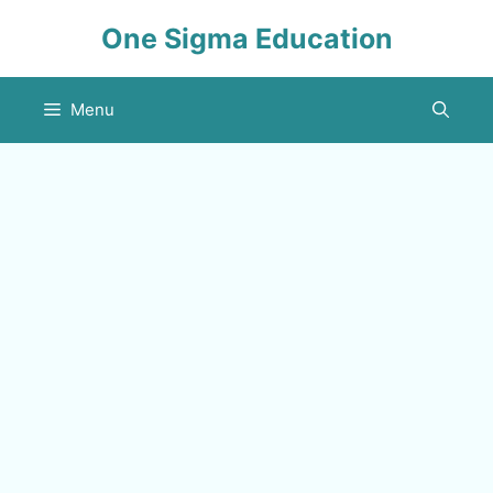
Skip
One Sigma Education
to
content
Menu