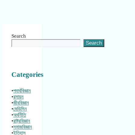
Search
Search
Categories
•
পদার্থবিজ্ঞান
•
রসায়ন
•
জীববিজ্ঞান
•
মেডিসিন
•
অর্থনীতি
•
রাষ্ট্রবিজ্ঞান
•
সমাজবিজ্ঞান
•
ইতিহাস