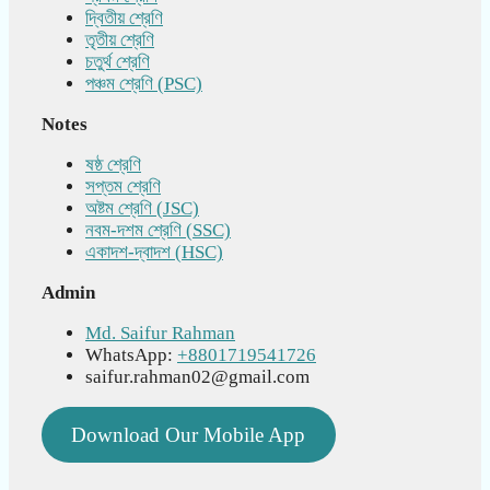
দ্বিতীয় শ্রেণি
তৃতীয় শ্রেণি
চতুর্থ শ্রেণি
পঞ্চম শ্রেণি (PSC)
Notes
ষষ্ঠ শ্রেণি
সপ্তম শ্রেণি
অষ্টম শ্রেণি (JSC)
নবম-দশম শ্রেণি (SSC)
একাদশ-দ্বাদশ (HSC)
Admin
Md. Saifur Rahman
WhatsApp:
+8801719541726
saifur.rahman02@gmail.com
Download Our Mobile App