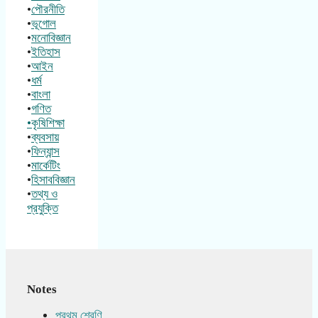
•
পৌরনীতি
•
ভূগোল
•
মনোবিজ্ঞান
•
ইতিহাস
•
আইন
•
ধর্ম
•
বাংলা
•
গণিত
•কৃষিশিক্ষা
•
ব্যবসায়
•
ফিন্যান্স
•
মার্কেটিং
•
হিসাববিজ্ঞান
•
তথ্য ও
প্রযুক্তি
Notes
প্রথম শ্রেণি