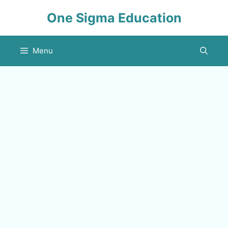
Skip
One Sigma Education
to
content
Menu