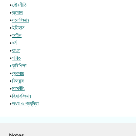
•
পৌরনীতি
•
ভূগোল
•
মনোবিজ্ঞান
•
ইতিহাস
•
আইন
•
ধর্ম
•
বাংলা
•
গণিত
•কৃষিশিক্ষা
•
ব্যবসায়
•
ফিন্যান্স
•
মার্কেটিং
•
হিসাববিজ্ঞান
•
তথ্য ও প্রযুক্তি
Notes