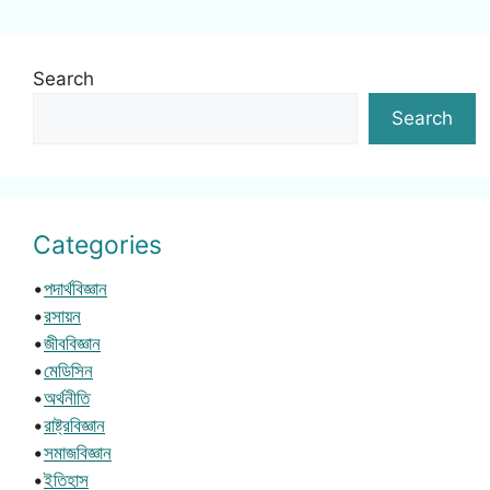
Search
Search
Categories
•
পদার্থবিজ্ঞান
•
রসায়ন
•
জীববিজ্ঞান
•
মেডিসিন
•
অর্থনীতি
•
রাষ্ট্রবিজ্ঞান
•
সমাজবিজ্ঞান
•
ইতিহাস