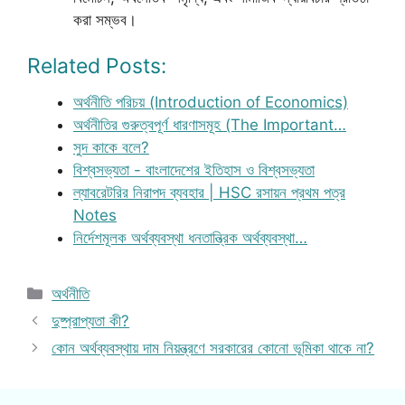
করা সম্ভব।
Related Posts:
অর্থনীতি পরিচয় (Introduction of Economics)
অর্থনীতির গুরুত্বপূর্ণ ধারণাসমূহ (The Important…
সুদ কাকে বলে?
বিশ্বসভ্যতা - বাংলাদেশের ইতিহাস ও বিশ্বসভ্যতা
ল্যাবরেটরির নিরাপদ ব্যবহার | HSC রসায়ন প্রথম পত্র
Notes
নির্দেশমূলক অর্থব্যবস্থা ধনতান্ত্রিক অর্থব্যবস্থা…
Categories
অর্থনীতি
দুষ্প্রাপ্যতা কী?
কোন অর্থব্যবস্থায় দাম নিয়ন্ত্রণে সরকারের কোনো ভূমিকা থাকে না?