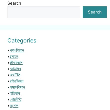
Search
Search
Categories
•
পদার্থবিজ্ঞান
•
রসায়ন
•
জীববিজ্ঞান
•
মেডিসিন
•
অর্থনীতি
•
রাষ্ট্রবিজ্ঞান
•
সমাজবিজ্ঞান
•
ইতিহাস
•
পৌরনীতি
•
ভূগোল