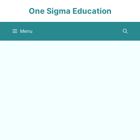
Skip
One Sigma Education
to
content
Menu