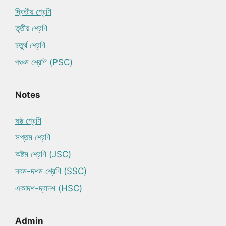
দ্বিতীয় শ্রেণি
তৃতীয় শ্রেণি
চতুর্থ শ্রেণি
পঞ্চম শ্রেণি (PSC)
Notes
ষষ্ঠ শ্রেণি
সপ্তম শ্রেণি
অষ্টম শ্রেণি (JSC)
নবম-দশম শ্রেণি (SSC)
একাদশ-দ্বাদশ (HSC)
Admin