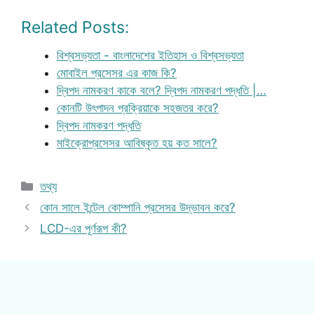
Related Posts:
বিশ্বসভ্যতা - বাংলাদেশের ইতিহাস ও বিশ্বসভ্যতা
মোবাইল প্রসেসর এর কাজ কি?
দ্বিপদ নামকরণ কাকে বলে? দ্বিপদ নামকরণ পদ্ধতি |…
কোনটি উৎপাদন প্রক্রিয়াকে সহজতর করে?
দ্বিপদ নামকরণ পদ্ধতি
মাইক্রোপ্রসেসর আবিষ্কৃত হয় কত সালে?
Categories
তথ্য
কোন সালে ইন্টেল কোম্পানি প্রসেসর উদ্ভাবন করে?
LCD-এর পূর্ণরূপ কী?