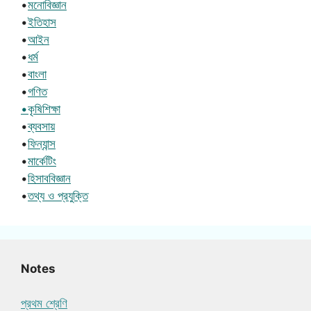
•
মনোবিজ্ঞান
•
ইতিহাস
•
আইন
•
ধর্ম
•
বাংলা
•
গণিত
•কৃষিশিক্ষা
•
ব্যবসায়
•
ফিন্যান্স
•
মার্কেটিং
•
হিসাববিজ্ঞান
•
তথ্য ও প্রযুক্তি
Notes
প্রথম শ্রেণি