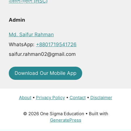
একাদশ-দ্বাদশ (HSC)
Admin
Md. Saifur Rahman
WhatsApp:
+8801719541726
saifur.rahman02@gmail.com
Download Our Mobile App
About
•
Privacy Policy
•
Contact
•
Disclaimer
© 2026 One Sigma Education
• Built with
GeneratePress