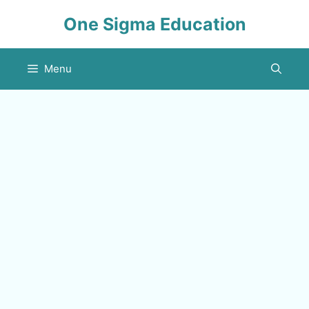
Skip
One Sigma Education
to
content
Menu