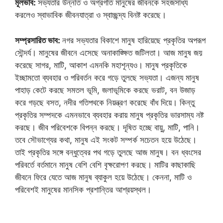
মূলভাব:
সভ্যতার উন্নতি ও অগ্রগতি মানুষের জীবনকে সহজসাধ্য
করলেও স্বাভাবিক জীবনযাত্রা ও স্বাচ্ছন্দ্য বিনষ্ট করেছে।
সম্প্রসারিত ভাব:
নগর সভ্যতার বিকাশে মানুষ হারিয়েছে প্রকৃতির অপরূপ
সৌন্দর্য। মানুষের জীবনে এসেছে অনাকাঙ্ক্ষিত জটিলতা। আজ মানুষ জয়
করেছে সাগর, মাটি, আকাশ এমনকি মহাশূন্যও। মানুষ প্রকৃতিকে
ইচ্ছামতো ব্যবহার ও পরিবর্তন করে গড়ে তুলছে সভ্যতা। এজন্য মানুষ
পাহাড় কেটে করছে সমতল ভূমি, জলাভূমিকে করছে ভরাট, বন উজাড়
করে গড়ছে বসত, নদীর গতিপথকে নিয়ন্ত্রণ করেছে বাঁধ দিয়ে। কিন্তু
প্রকৃতির সম্পদকে এমনভাবে ব্যবহার করায় মানুষ প্রকৃতির ভারসাম্য নষ্ট
করছে। জীব পরিবেশকে বিপন্ন করছে। দূষিত হচ্ছে বায়ু, মাটি, পানি।
তবে সৌভাগ্যের কথা, মানুষ এই সংকট সম্পর্ক সচেতন হয়ে উঠেছে।
তাই প্রকৃতির সঙ্গে বন্ধুত্বের পথ গড়ে তুলছে আজ মানুষ। বন ধ্বংসের
পরিবর্তে বর্তমানে মানুষ বেশি বেশি বৃক্ষরোপণ করছে। মাটির কাছাকাছি
জীবনে ফিরে যেতে আজ মানুষ ব্যাকুল হয়ে উঠেছে। কেননা, মাটি ও
পরিবেশই মানুষের মানসিক প্রশান্তির আশ্রয়স্থল।