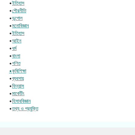
•
ইতিহাস
•
পৌরনীতি
•
ভূগোল
•
মনোবিজ্ঞান
•
ইতিহাস
•
আইন
•
ধর্ম
•
বাংলা
•
গণিত
•কৃষিশিক্ষা
•
ব্যবসায়
•
ফিন্যান্স
•
মার্কেটিং
•
হিসাববিজ্ঞান
•
তথ্য ও প্রযুক্তি