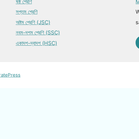
ষষ্ঠ শ্রেণি
M
সপ্তম শ্রেণি
W
অষ্টম শ্রেণি (JSC)
s
নবম-দশম শ্রেণি (SSC)
একাদশ-দ্বাদশ (HSC)
ratePress