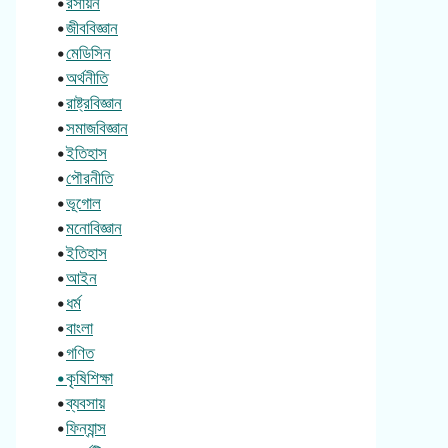
•
রসায়ন
•
জীববিজ্ঞান
•
মেডিসিন
•
অর্থনীতি
•
রাষ্ট্রবিজ্ঞান
•
সমাজবিজ্ঞান
•
ইতিহাস
•
পৌরনীতি
•
ভূগোল
•
মনোবিজ্ঞান
•
ইতিহাস
•
আইন
•
ধর্ম
•
বাংলা
•
গণিত
•কৃষিশিক্ষা
•
ব্যবসায়
•
ফিন্যান্স