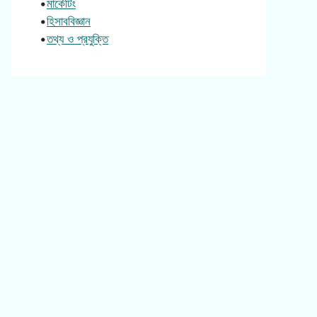
•
মার্কেটিং
•
হিসাববিজ্ঞান
•
তথ্য ও প্রযুক্তি