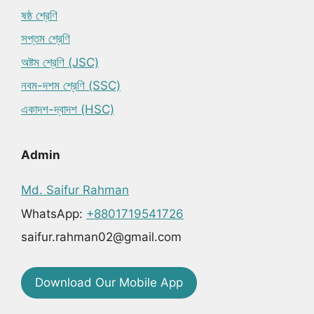
ষষ্ঠ শ্রেণি
সপ্তম শ্রেণি
অষ্টম শ্রেণি (JSC)
নবম-দশম শ্রেণি (SSC)
একাদশ-দ্বাদশ (HSC)
Admin
Md. Saifur Rahman
WhatsApp:
+8801719541726
saifur.rahman02@gmail.com
Download Our Mobile App