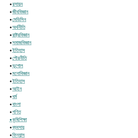
•
রসায়ন
•
জীববিজ্ঞান
•
মেডিসিন
•
অর্থনীতি
•
রাষ্ট্রবিজ্ঞান
•
সমাজবিজ্ঞান
•
ইতিহাস
•
পৌরনীতি
•
ভূগোল
•
মনোবিজ্ঞান
•
ইতিহাস
•
আইন
•
ধর্ম
•
বাংলা
•
গণিত
•কৃষিশিক্ষা
•
ব্যবসায়
•
ফিন্যান্স