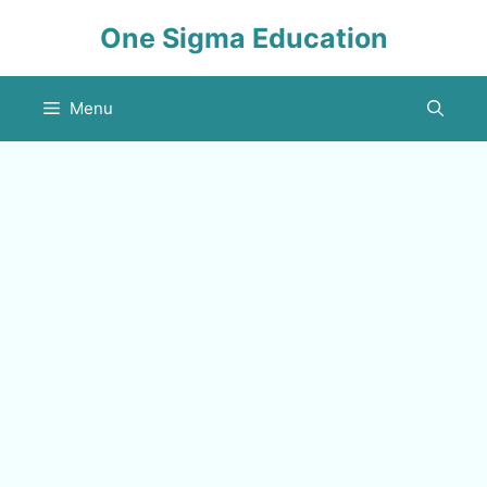
Skip
One Sigma Education
to
content
Menu