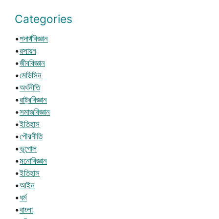
Categories
•
পদার্থবিজ্ঞান
•
রসায়ন
•
জীববিজ্ঞান
•
মেডিসিন
•
অর্থনীতি
•
রাষ্ট্রবিজ্ঞান
•
সমাজবিজ্ঞান
•
ইতিহাস
•
পৌরনীতি
•
ভূগোল
•
মনোবিজ্ঞান
•
ইতিহাস
•
আইন
•
ধর্ম
•
বাংলা