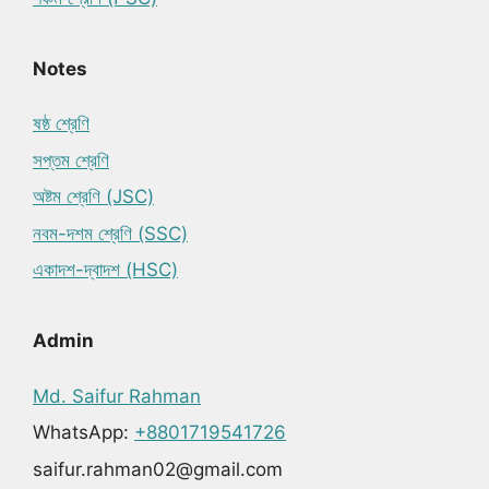
Notes
ষষ্ঠ শ্রেণি
সপ্তম শ্রেণি
অষ্টম শ্রেণি (JSC)
নবম-দশম শ্রেণি (SSC)
একাদশ-দ্বাদশ (HSC)
Admin
Md. Saifur Rahman
WhatsApp:
+8801719541726
saifur.rahman02@gmail.com