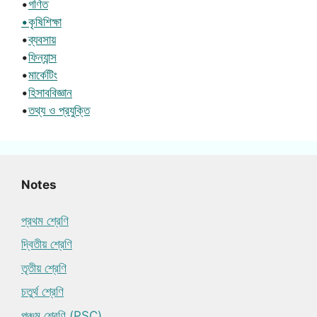
•
গণিত
•কৃষিশিক্ষা
•
ব্যবসায়
•
ফিন্যান্স
•
মার্কেটিং
•
হিসাববিজ্ঞান
•
তথ্য ও প্রযুক্তি
Notes
প্রথম শ্রেণি
দ্বিতীয় শ্রেণি
তৃতীয় শ্রেণি
চতুর্থ শ্রেণি
পঞ্চম শ্রেণি (PSC)