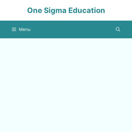
Skip
One Sigma Education
to
content
Menu