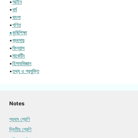
•
আইন
•
ধর্ম
•
বাংলা
•
গণিত
•কৃষিশিক্ষা
•
ব্যবসায়
•
ফিন্যান্স
•
মার্কেটিং
•
হিসাববিজ্ঞান
•
তথ্য ও প্রযুক্তি
Notes
প্রথম শ্রেণি
দ্বিতীয় শ্রেণি