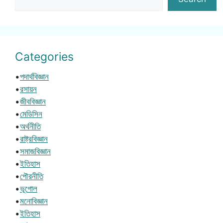
Categories
•
পদার্থবিজ্ঞান
•
রসায়ন
•
জীববিজ্ঞান
•
মেডিসিন
•
অর্থনীতি
•
রাষ্ট্রবিজ্ঞান
•
সমাজবিজ্ঞান
•
ইতিহাস
•
পৌরনীতি
•
ভূগোল
•
মনোবিজ্ঞান
•
ইতিহাস