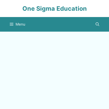
Skip
One Sigma Education
to
content
Menu