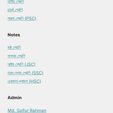
তৃতীয় শ্রেণি
চতুর্থ শ্রেণি
পঞ্চম শ্রেণি (PSC)
Notes
ষষ্ঠ শ্রেণি
সপ্তম শ্রেণি
অষ্টম শ্রেণি (JSC)
নবম-দশম শ্রেণি (SSC)
একাদশ-দ্বাদশ (HSC)
Admin
Md. Saifur Rahman