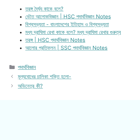
তরঙ্গ দৈর্ঘ্য কাকে বলে?
ভৌত আলোকবিজ্ঞান | HSC পদার্থবিজ্ঞান Notes
বিশ্বসভ্যতা - বাংলাদেশের ইতিহাস ও বিশ্বসভ্যতা
মধ্য দ্রাঘিমা রেখা কাকে বলে? মধ্য দ্রাঘিমা রেখার গুরুত্ব
তরঙ্গ | HSC পদার্থবিজ্ঞান Notes
আলোর প্রতিফলন | SSC পদার্থবিজ্ঞান Notes
Categories
পদার্থবিজ্ঞান
মূল্যবোধের চালিকা শক্তি হলো-
অভিনেত্র কী?