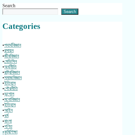
Search
Search
Categories
•
পদার্থবিজ্ঞান
•
রসায়ন
•
জীববিজ্ঞান
•
মেডিসিন
•
অর্থনীতি
•
রাষ্ট্রবিজ্ঞান
•
সমাজবিজ্ঞান
•
ইতিহাস
•
পৌরনীতি
•
ভূগোল
•
মনোবিজ্ঞান
•
ইতিহাস
•
আইন
•
ধর্ম
•
বাংলা
•
গণিত
•কৃষিশিক্ষা