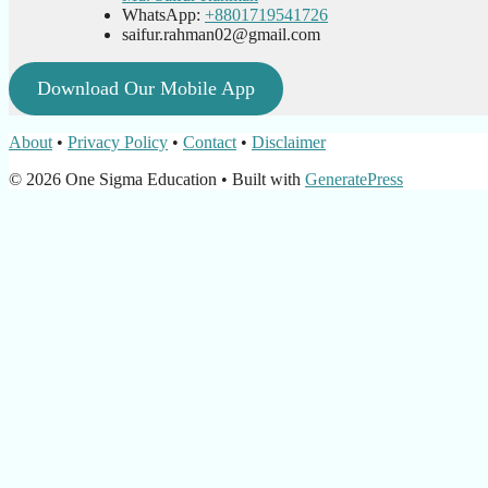
WhatsApp:
+8801719541726
saifur.rahman02@gmail.com
Download Our Mobile App
About
•
Privacy Policy
•
Contact
•
Disclaimer
© 2026 One Sigma Education
• Built with
GeneratePress