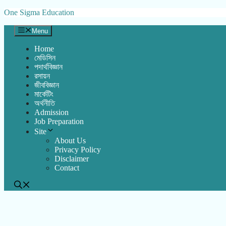
Skip
One Sigma Education
to
content
Menu
Home
মেডিসিন
পদার্থবিজ্ঞান
রসায়ন
জীববিজ্ঞান
মার্কেটিং
অর্থনীতি
Admission
Job Preparation
Site
About Us
Privacy Policy
Disclaimer
Contact