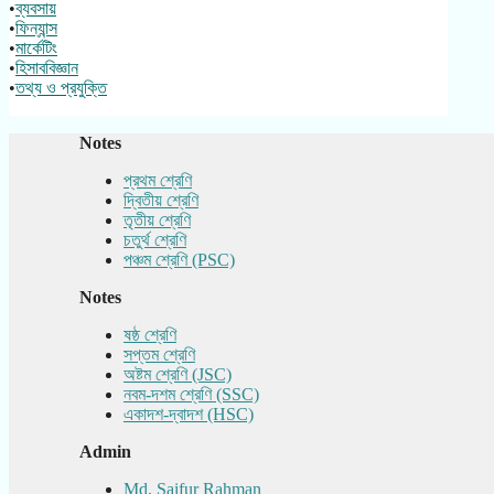
•
ব্যবসায়
•
ফিন্যান্স
•
মার্কেটিং
•
হিসাববিজ্ঞান
•
তথ্য ও প্রযুক্তি
Notes
প্রথম শ্রেণি
দ্বিতীয় শ্রেণি
তৃতীয় শ্রেণি
চতুর্থ শ্রেণি
পঞ্চম শ্রেণি (PSC)
Notes
ষষ্ঠ শ্রেণি
সপ্তম শ্রেণি
অষ্টম শ্রেণি (JSC)
নবম-দশম শ্রেণি (SSC)
একাদশ-দ্বাদশ (HSC)
Admin
Md. Saifur Rahman