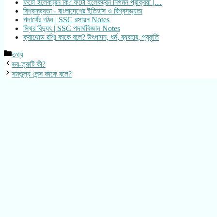
ফটো ইলেকট্রন কি? ফটো ইলেকট্রন নির্গমন প্রক্রিয়া |…
বিশ্বসভ্যতা - বাংলাদেশের ইতিহাস ও বিশ্বসভ্যতা
পদার্থের গঠন | SSC রসায়ন Notes
স্থির বিদ্যুৎ | SSC পদার্থবিজ্ঞান Notes
ক্যাথোড রশ্মি কাকে বলে? উৎপাদন, ধর্ম, ব্যবহার, প্রকৃতি
Categories
তথ্য
ভর-ত্রুটি কী?
সমতুল্য লেন্স কাকে বলে?