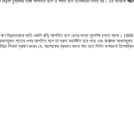
বিদ্যুৎ চুম্বকীয় তরঙ্গ আপতিত হলে ঐ পদার্থ হতে ইলেকট্রন নির্গত হয়। এই ঘটনাকে
আল
াঁকে বা ঋণ বিদ্যুৎদ্বারে অতি বেগুনি রশ্মি আপতিত হলে এদের মধ্যে স্ফুলিঙ্গ চলতে থাকে। 1888
াত্মক আধানযুক্ত পাতের ওপর আপতিত হলে তা দ্রুত অচার্জিত হয়ে পড়ে এবং ঋণাত্মক আধানযুক্ত
াব্দে লিনার্ড প্রমাণ করেন যে, আলোকের প্রভাবে ধাতব পাত হতে নির্গত কণাগুলো ইলেকট্রন 