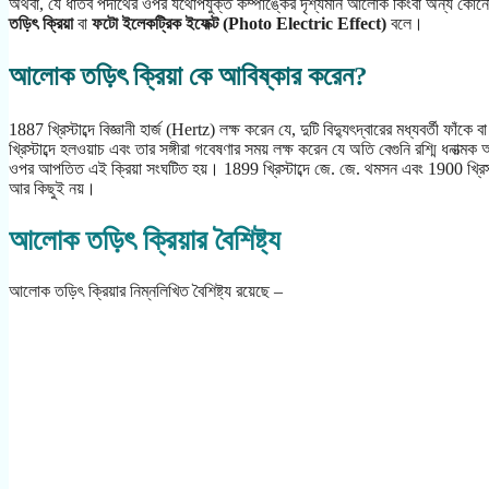
অথবা, যে ধাতব পদার্থের ওপর যথোপযুক্ত কম্পাঙ্কের দৃশ্যমান আলোক কিংবা অন্য কোনো 
তড়িৎ ক্রিয়া
বা
ফটো ইলেকট্রিক ইফেক্ট (Photo Electric Effect)
বলে।
আলোক তড়িৎ ক্রিয়া কে আবিষ্কার করেন?
1887 খ্রিস্টাব্দে বিজ্ঞানী হার্জ (Hertz) লক্ষ করেন যে, দুটি বিদ্যুৎদ্বারের মধ্যবর্তী ফ
খ্রিস্টাব্দে হলওয়াচ এবং তার সঙ্গীরা গবেষণার সময় লক্ষ করেন যে অতি বেগুনি রশ্মি ধন
ওপর আপতিত এই ক্রিয়া সংঘটিত হয়। 1899 খ্রিস্টাব্দে জে. জে. থমসন এবং 1900 খ্রিস্ট
আর কিছুই নয়।
আলোক তড়িৎ ক্রিয়ার বৈশিষ্ট্য
আলোক তড়িৎ ক্রিয়ার নিম্নলিখিত বৈশিষ্ট্য রয়েছে –